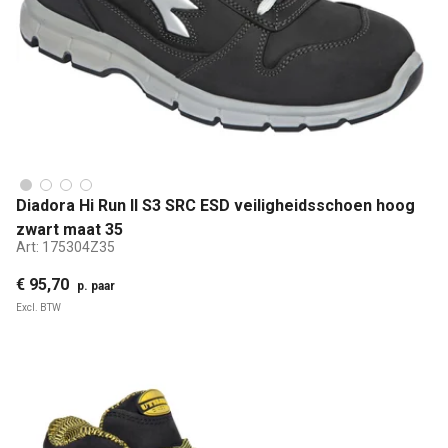
Diadora Hi Run II S3 SRC ESD veiligheidsschoen hoog
zwart maat 35
Art:
175304Z35
€ 95,70
p. paar
Excl. BTW