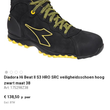
Diadora Hi Beat II S3 HRO SRC veiligheidsschoen hoog
zwart maat 38
Art:
175298Z38
€ 138,50
p. paar
Excl. BTW