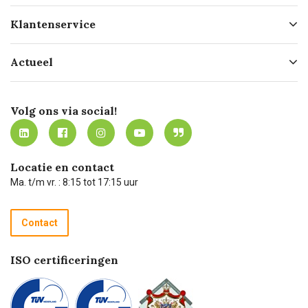
Over ons
Klantenservice
Geschiedenis
Hofleverancier
Bestellen
Actueel
Missie
Bezorgen
Certificering
Software koppelingen
Merken
Werken bij Carel Lurvink
Mijn Carel Lurvink
Innovation LAB
Volg ons via social!
MVO
Mijn Carel Lurvink instructievideo's
Tevreden klanten
Carel Lurvink App
Carel Lurvink Blog
Hulp op afstand
Carel de podcast
Locatie en contact
Technische dienst
Ma. t/m vr. : 8:15 tot 17:15 uur
Retourneren
Recycle programma
Contact
Betalen
ISO certificeringen