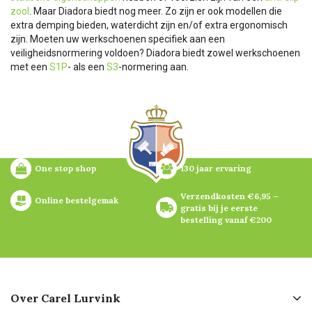
zool
. Maar Diadora biedt nog meer. Zo zijn er ook modellen die
extra demping bieden, waterdicht zijn en/of extra ergonomisch
zijn. Moeten uw werkschoenen specifiek aan een
veiligheidsnormering voldoen? Diadora biedt zowel werkschoenen
met een
S1P
- als een
S3
-normering aan.
One stop shop
130 jaar ervaring
Verzendkosten €6,95 – 
Online bestelgemak
gratis bij je eerste 
bestelling vanaf €200
Over Carel Lurvink