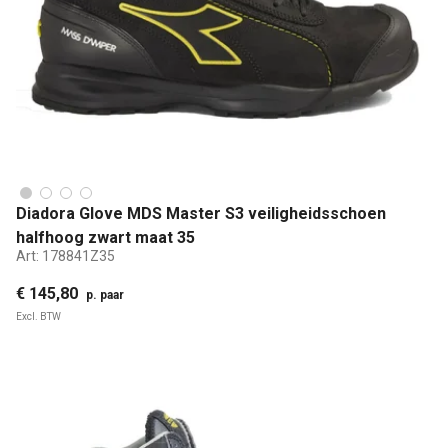
Diadora Glove MDS Master S3 veiligheidsschoen
halfhoog zwart maat 35
Art:
178841Z35
€ 145,80
p. paar
Excl. BTW