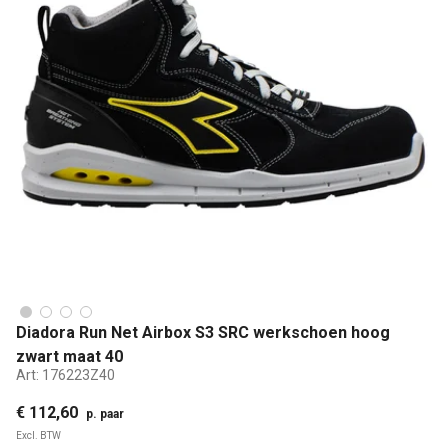
Diadora Run Net Airbox S3 SRC werkschoen hoog
zwart maat 40
Art:
176223Z40
€ 112,60
p. paar
Excl. BTW