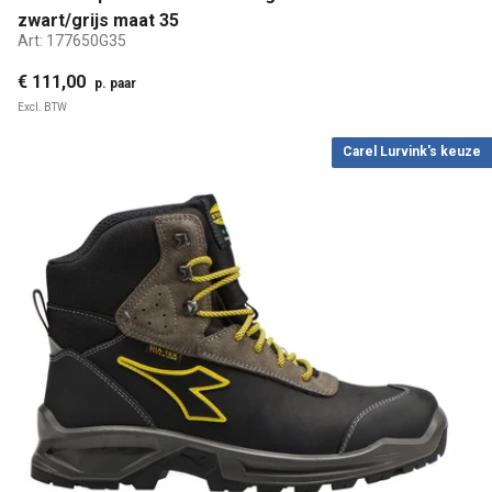
zwart/grijs maat 35
Art:
177650G35
€ 111,00
p. paar
Excl. BTW
Carel Lurvink's keuze