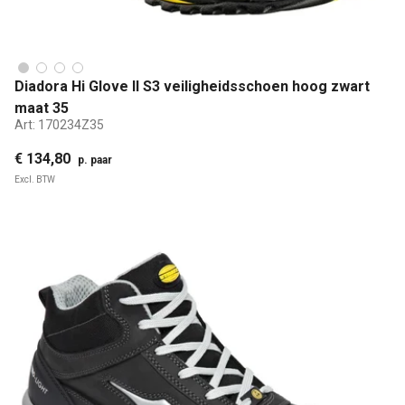
Diadora Hi Glove II S3 veiligheidsschoen hoog zwart
maat 35
Art:
170234Z35
€ 134,80
p. paar
Excl. BTW