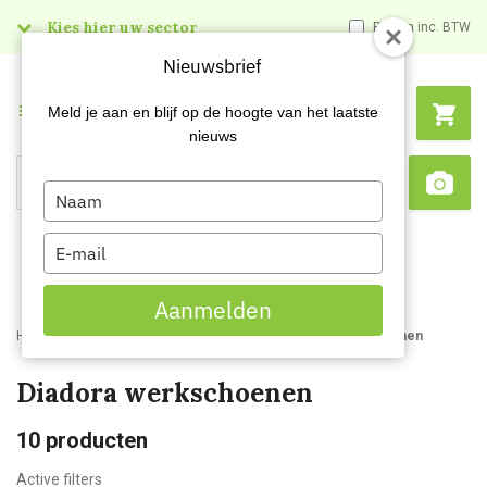
Kies hier uw sector
Prijzen inc. BTW
Nieuwsbrief
Menu
Meld je aan en blijf op de hoogte van het laatste
nieuws
Type
Search
Sca
your
name
Type
your
email
Aanmelden
Home
Webshop
Werk- en veiligheidsschoenen
Werkschoenen
Diadora werkschoenen
10
producten
Active filters