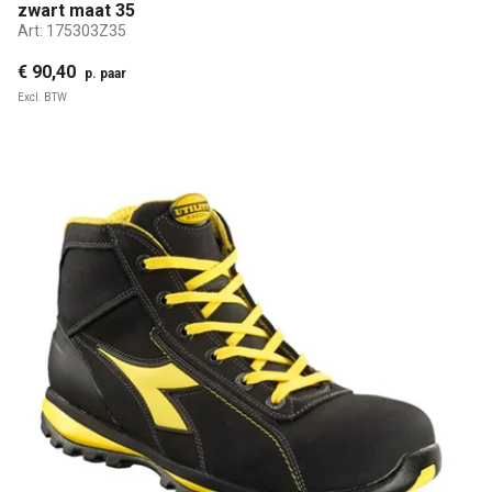
zwart maat 35
Art:
175303Z35
€ 90,40
p. paar
Excl. BTW