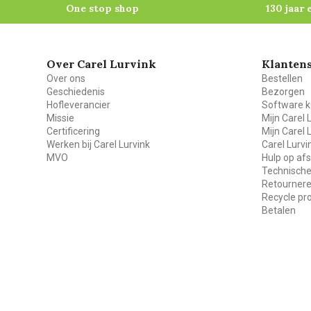
One stop shop
130 jaar 
Over Carel Lurvink
Klantens
Over ons
Bestellen
Geschiedenis
Bezorgen
Hofleverancier
Software k
Missie
Mijn Carel 
Certificering
Mijn Carel 
Werken bij Carel Lurvink
Carel Lurv
MVO
Hulp op af
Technische
Retourner
Recycle p
Betalen