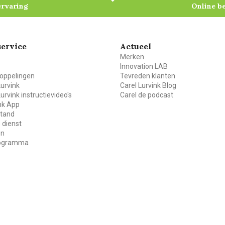
ervaring
Online b
ervice
Actueel
Merken
Innovation LAB
oppelingen
Tevreden klanten
Lurvink
Carel Lurvink Blog
Lurvink instructievideo's
Carel de podcast
ink App
stand
 dienst
en
rogramma