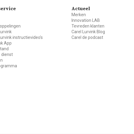
ervice
Actueel
Merken
Innovation LAB
oppelingen
Tevreden klanten
Lurvink
Carel Lurvink Blog
Lurvink instructievideo's
Carel de podcast
ink App
stand
 dienst
en
rogramma