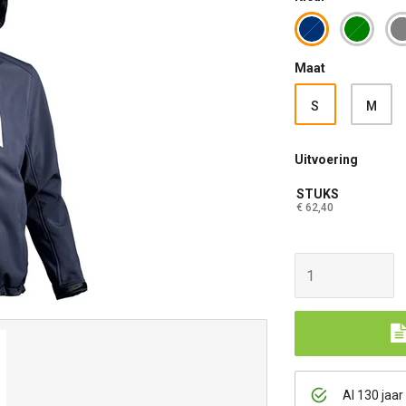
Maat
S
M
Uitvoering
STUKS
€ 62,40
Al 130 jaar