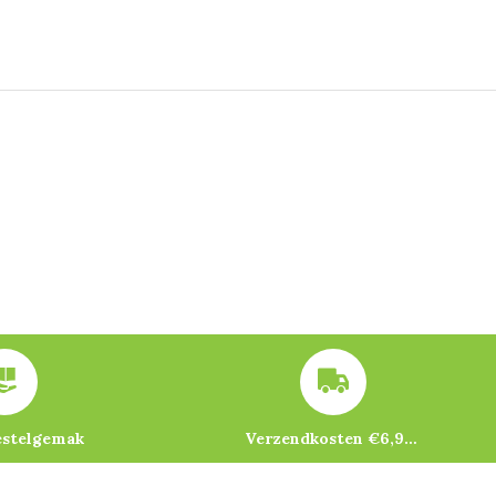
estelgemak
Verzendkosten €6,95 – gratis bij je eerste bestelling vanaf €200