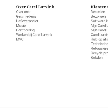
Over Carel Lurvink
Klantens
Over ons
Bestellen
Geschiedenis
Bezorgen
Hofleverancier
Software k
Missie
Mijn Carel 
Certificering
Mijn Carel 
Werken bij Carel Lurvink
Carel Lurv
MVO
Hulp op af
Technische
Retourner
Recycle p
Betalen