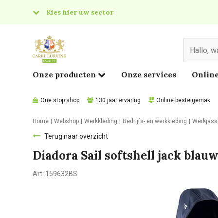
Kies hier uw sector
& Food
edical
Onze producten
Onze services
Online
One stop shop
130 jaar ervaring
Online bestelgemak
Home
Webshop
Werkkleding
Bedrijfs- en werkkleding
Werkjass
Terug naar overzicht
Diadora Sail softshell jack blau
Art:
159632BS