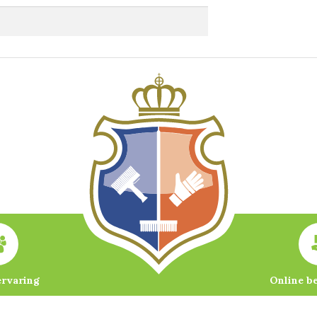
ervaring
Online b