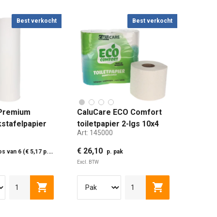
Best verkocht
Best verkocht
Premium
CaluCare ECO Comfort
stafelpapier
toiletpapier 2-lgs 10x4
Art:
145000
ulose 45cm x
rollen a 400vel
€ 26,10
 van 6 (€ 5,17 p. rol)
p. pak
Excl. BTW
lwagen
Toevoegen aan winkelwagen
Toevoegen aan w