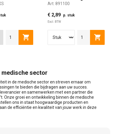
XS
Art:
891100
€ 2,89
stuk
p. stuk
Excl. BTW
lwagen
Toevoegen aan winkelwagen
Toevoegen aan w
S
M
L
XL
2XL
3XL
e medische sector
iteit in de medische sector en streven ernaar om
singen te bieden die bijdragen aan uw succes.
w leverancier en samenwerken met een partner die
eft. Onze groei en ontwikkeling binnen de medische
stellen ons in staat hoogwaardige producten en
aan de efficiëntie en kwaliteit van jouw werk in deze