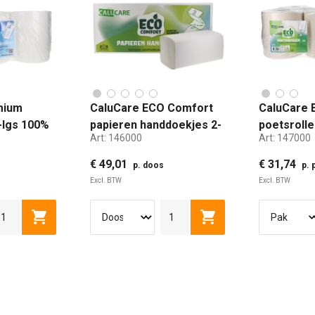
mium
CaluCare ECO Comfort
CaluCare 
-lgs 100%
papieren handdoekjes 2-
poetsrolle
Art:
146000
Art:
147000
llen 20cm x
lgs V-vouw 23x25cm
6x300mtr
3750 stuks
€ 49,01
€ 31,74
p. doos
p. 
Excl. BTW
Excl. BTW
en
Toevoegen aan winkelwagen
Toevoegen aan winke