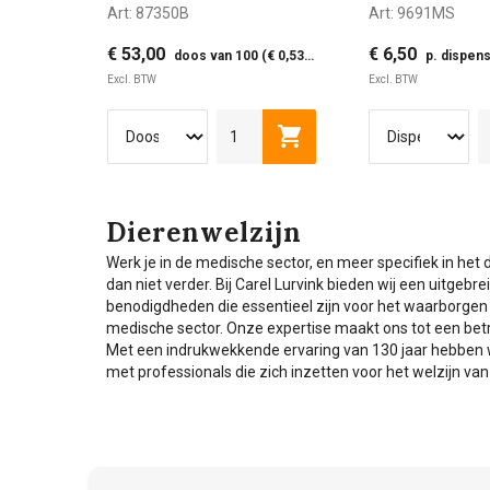
Art:
87350B
Art:
9691MS
blauw met lange mouw
wegwerphand
en duimlus per stuk
maat S 100st
€ 53,00
€ 6,50
doos van 100 (€ 0,53 p. stuk)
p. dispen
verpakt
Excl. BTW
Excl. BTW
S
Toevoegen aan winkelwag
Dierenwelzijn
Werk je in de medische sector, en meer specifiek in he
dan niet verder. Bij Carel Lurvink bieden wij een uitgebr
benodigdheden die essentieel zijn voor het waarborgen v
medische sector. Onze expertise maakt ons tot een bet
Met een indrukwekkende ervaring van 130 jaar hebbe
met professionals die zich inzetten voor het welzijn van