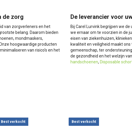
n de zorg
De leverancier voor uw
id van zorgverleners en het
Bij Carel Lurvink begrijpen we d
grootste belang. Daarom bieden
we ernaar om te voorzien in de j
schoenen, mondmaskers,
eisen van ziekenhuizen, klinieke
. Onze hoogwaardige producten
kwaliteit en veiligheid maakt on
minimaliseren van risico's en het
gemeenschap, ter ondersteuning v
de gezondheid en het welzijn van
handschoenen
,
Disposable schor
Best verkocht
Best verkocht