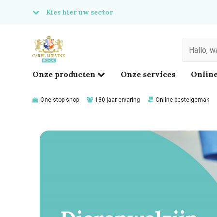
Kies hier uw sector
& Food
edical
Onze producten
Onze services
Online
One stop shop
130 jaar ervaring
Online bestelgemak