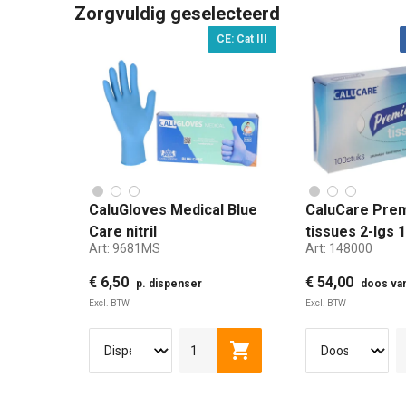
Zorgvuldig geselecteerd
CE: Cat III
CaluGloves Medical Blue
CaluCare Prem
Care nitril
tissues 2-lgs 
Art:
9681MS
Art:
148000
wegwerphandschoenen
maat S 100st
€ 6,50
€ 54,00
p. dispenser
doos van 40
Excl. BTW
Excl. BTW
S
M
L
XL
Toevoegen aan winkelwag