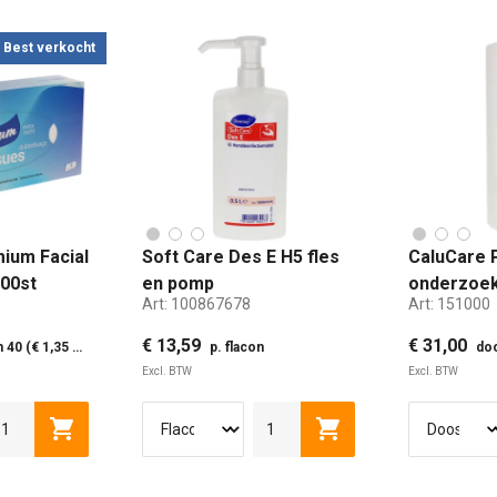
Best verkocht
ium Facial
Soft Care Des E H5 fles
CaluCare 
100st
en pomp
onderzoek
Art:
100867678
Art:
151000
handdesinfectiemiddel
2-lgs cell
500ml
100mtr
€ 13,59
€ 31,00
 (€ 1,35 p. pak)
p. flacon
doos
Excl. BTW
Excl. BTW
500 ML
800 ML
en
Toevoegen aan winkelwagen
Toevoegen aan winke