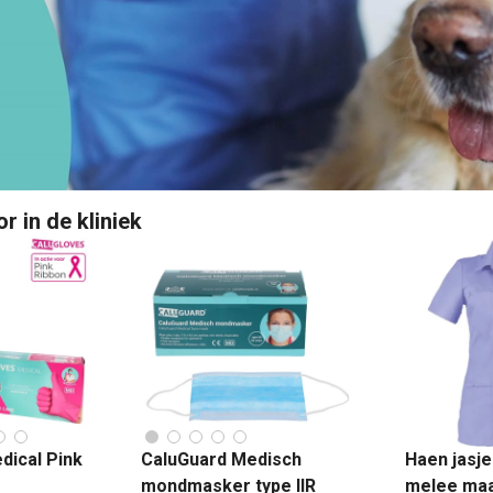
 in de kliniek
dical Pink
CaluGuard Medisch
Haen jasje
mondmasker type IIR
melee maa