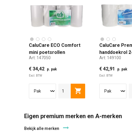
CaluCare ECO Comfort
CaluCare Pre
mini poetsrollen
handdoekrol 2
Art:
147050
Art:
149100
recycled 1-lgs met kern
cellulose 6 ro
12x120mtr
140mtr
€ 34,42
€ 42,91
p. pak
p. pak
Excl. BTW
Excl. BTW
Toevoegen aan winkelwag
Eigen premium merken en A-merken
Bekijk alle merken