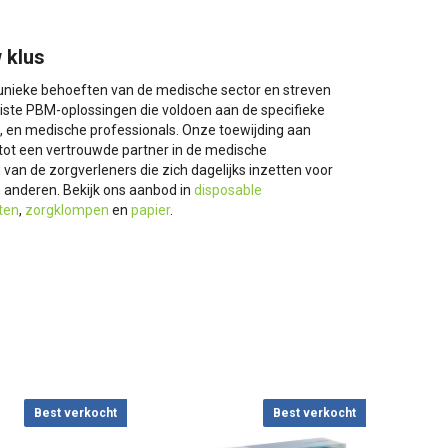
 klus
e unieke behoeften van de medische sector en streven
uiste PBM-oplossingen die voldoen aan de specifieke
n, en medische professionals. Onze toewijding aan
s tot een vertrouwde partner in de medische
an de zorgverleners die zich dagelijks inzetten voor
 anderen. Bekijk ons aanbod in
disposable
ten
,
zorgklompen
en
papier
.
Best verkocht
Best verkocht