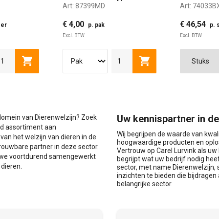
Art:
87399MD
Art:
74033B
schoenen
50st
€ 4,00
€ 46,54
ser
p. pak
p. 
Excl. BTW
Excl. BTW
M
L
en
Toevoegen aan winkelwagen
Toevoegen aan winke
XS
Uw kennispartner in d
t domein van Dierenwelzijn? Zoek
eid assortiment aan
Wij begrijpen de waarde van kwal
an het welzijn van dieren in de
hoogwaardige producten en oplos
rouwbare partner in deze sector.
Vertrouw op Carel Lurvink als u
n we voortdurend samengewerkt
begrijpt wat uw bedrijf nodig he
 dieren.
sector, met name Dierenwelzijn, 
inzichten te bieden die bijdragen 
belangrijke sector.