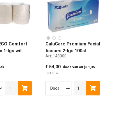
ECO Comfort
CaluCare Premium Facial
n 1-lgs wit
tissues 2-lgs 100st
Art:
148000
€ 54,00
pak
doos van 40 (€ 1,35 p. pak)
Excl. BTW
lwagen
Toevoegen aan winkelwagen
Toevoegen aan w