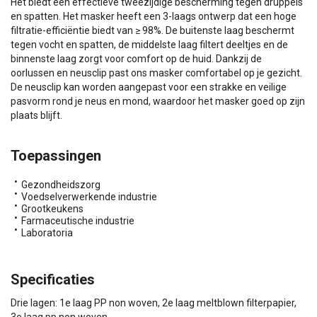
Het biedt een effectieve tweezijdige bescherming tegen druppels
en spatten. Het masker heeft een 3-laags ontwerp dat een hoge
filtratie-efficiëntie biedt van ≥ 98%. De buitenste laag beschermt
tegen vocht en spatten, de middelste laag filtert deeltjes en de
binnenste laag zorgt voor comfort op de huid. Dankzij de
oorlussen en neusclip past ons masker comfortabel op je gezicht.
De neusclip kan worden aangepast voor een strakke en veilige
pasvorm rond je neus en mond, waardoor het masker goed op zijn
plaats blijft.
Toepassingen
Gezondheidszorg
Voedselverwerkende industrie
Grootkeukens
Farmaceutische industrie
Laboratoria
Specificaties
Drie lagen: 1e laag PP non woven, 2e laag meltblown filterpapier,
3e laag pp non woven