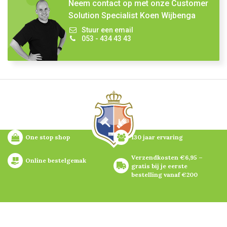
Neem contact op met onze Customer
Solution Specialist Koen Wijbenga
Stuur een email
053 - 434 43 43
One stop shop
130 jaar ervaring
Verzendkosten €6,95 – 
Online bestelgemak
gratis bij je eerste 
bestelling vanaf €200