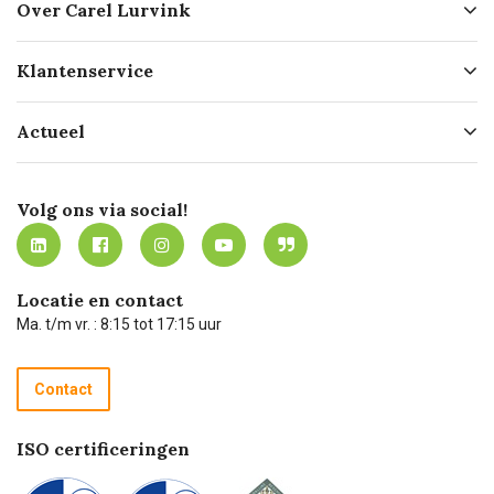
Over Carel Lurvink
Over ons
Klantenservice
Geschiedenis
Hofleverancier
Bestellen
Actueel
Missie
Bezorgen
Certificering
Software koppelingen
Merken
Werken bij Carel Lurvink
Mijn Carel Lurvink
Innovation LAB
Volg ons via social!
MVO
Mijn Carel Lurvink instructievideo's
Tevreden klanten
Carel Lurvink App
Carel Lurvink Blog
Hulp op afstand
Carel de podcast
Locatie en contact
Technische dienst
Ma. t/m vr. : 8:15 tot 17:15 uur
Retourneren
Recycle programma
Contact
Betalen
ISO certificeringen