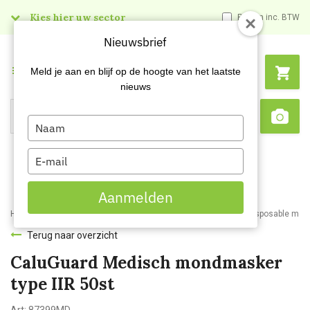
Kies hier uw sector
Prijzen inc. BTW
Nieuwsbrief
Menu
Meld je aan en blijf op de hoogte van het laatste
nieuws
Type
Search
Sca
your
name
Type
your
email
Aanmelden
Home
Webshop
Veiligheidsartikelen
Disposable kleding
Disposable mo
Terug naar overzicht
CaluGuard Medisch mondmasker
type IIR 50st