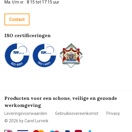
Technische dienst
Ma. t/m vr. : 8:15 tot 17:15 uur
Retourneren
Recycle programma
Contact
Betalen
ISO certificeringen
Producten voor een schone, veilige en gezonde
werkomgeving
Leveringsvoorwaarden
Gebruiksovereenkomst
Privacy
© 2026 by Carel Lurvink