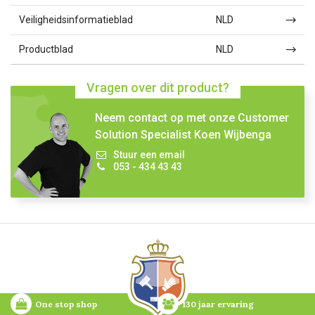
Veiligheidsinformatieblad
NLD
Productblad
NLD
Vragen over dit product?
Neem contact op met onze Customer
Solution Specialist Koen Wijbenga
Stuur een email
053 - 434 43 43
One stop shop
130 jaar ervaring