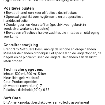
hygiënische normen en een zachte reiniging vereist zijn.
Positieve punten
+ Bevat ethanol, een zeer effectieve desinfectans
+ Speciaal geschikt voor hygiënische en preoperatieve
handdesinfectie
+ Zonder geur- en kleurstoffen (geschikt voor gebruik in
voedselverwerkende industrie)
+ Bevat een effectieve huidverzachter, die irritaties en uitdroging
voorkomt.
Gebruiksaanwijzing
Breng 3 ml Soft Care Des E aan op de schone en droge handen.
Masseer de handen grondig in. Let speciaal op de vingertoppen, de
nagels en de plooien tussen de vingers. De handen aan de lucht
laten drogen.
Technische gegevens
Inhoud: 500 ml, 800 ml, 5 liter
Kleur: licht gele vloeistof
Geur: Product specifiek
pH waarde (onverdund): 7
Relatieve dichtheid (20°C): 0.88
Soft Care
Dit A-merk product beschikt over een volledig assortiment