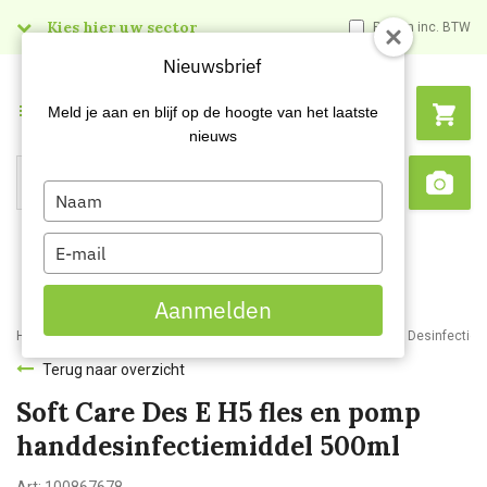
Kies hier uw sector
Prijzen inc. BTW
Nieuwsbrief
Menu
Meld je aan en blijf op de hoogte van het laatste
nieuws
Type
Search
Sca
your
name
Type
your
email
Aanmelden
Home
Webshop
Schoonmaakartikelen
Reinigingsmiddelen
Desinfectie
Terug naar overzicht
Soft Care Des E H5 fles en pomp
handdesinfectiemiddel 500ml