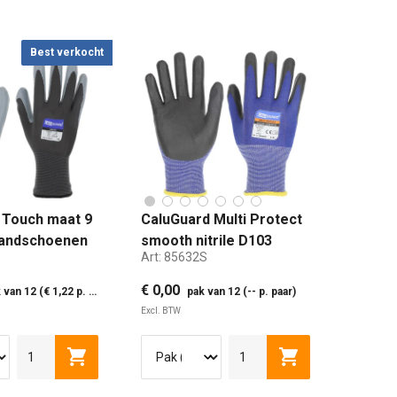
Best verkocht
 Touch maat 9
CaluGuard Multi Protect
handschoenen
smooth nitrile D103
Art:
85632S
snijbestendige
handschoenen maat S
€ 0,00
van 12 (€ 1,22 p. paar)
pak van 12 (-- p. paar)
(8)
Excl. BTW
 9 (M)
MAAT 10 (L)
MAAT 11 (XL)
MAAT 8 (S)
MAAT 9 (M)
MAAT
lwagen
Toevoegen aan winkelwagen
Toevoegen aan w