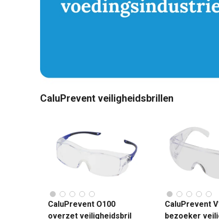
CaluPrevent veiligheidsbrillen
CaluPrevent O100
CaluPrevent V
overzet veiligheidsbril
bezoeker veili