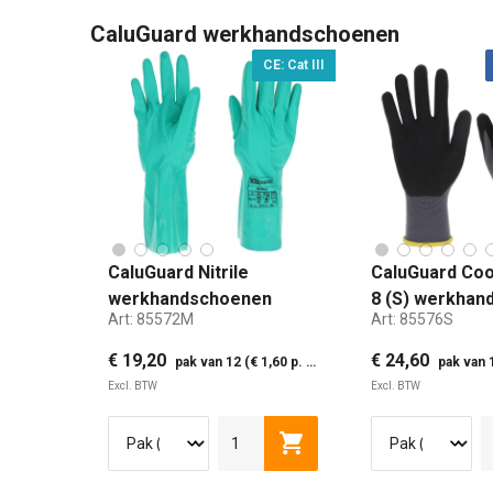
CaluGuard werkhandschoenen
CE: Cat III
CaluGuard Nitrile
CaluGuard Coo
werkhandschoenen
8 (S) werkha
Art:
85572M
Art:
85576S
groen maat 8 (M)
€ 19,20
€ 24,60
pak van 12 (€ 1,60 p. paar)
pak van 12 
Excl. BTW
Excl. BTW
M
L
XL
2XL
MAAT 8 (S
Toevoegen aan winkelwag