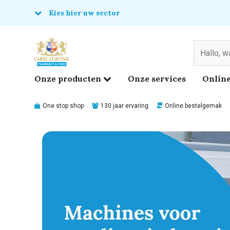
Kies hier uw sector
& Food
edical
Onze producten
Onze services
Online
One stop shop
130 jaar ervaring
Online bestelgemak