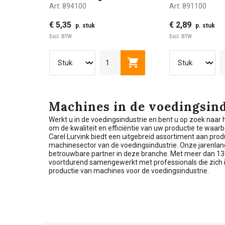
Art:
894100
Art:
891100
€ 5,35
€ 2,89
p. stuk
p. stuk
Excl. BTW
Excl. BTW
Toevoegen aan winkelwag
Machines in de voedingsind
Werkt u in de voedingsindustrie en bent u op zoek na
om de kwaliteit en efficiëntie van uw productie te waar
Carel Lurvink biedt een uitgebreid assortiment aan prod
machinesector van de voedingsindustrie. Onze jarenlan
betrouwbare partner in deze branche. Met meer dan 13
voortdurend samengewerkt met professionals die zich 
productie van machines voor de voedingsindustrie.