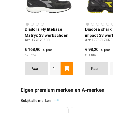
Diadora Fly litebase
Diadora shark 
Matryx S3 werkschoen
impact S3 we
Art:
177679Z38
Art:
177671ZGR3
laag zwart maat 38
laag zwart gri
€ 168,90
€ 98,20
p. paar
p. paar
Excl. BTW
Excl. BTW
38
39
40
41
42
35
43
3
Toevoegen aan winkelwag
Eigen premium merken en A-merken
Bekijk alle merken