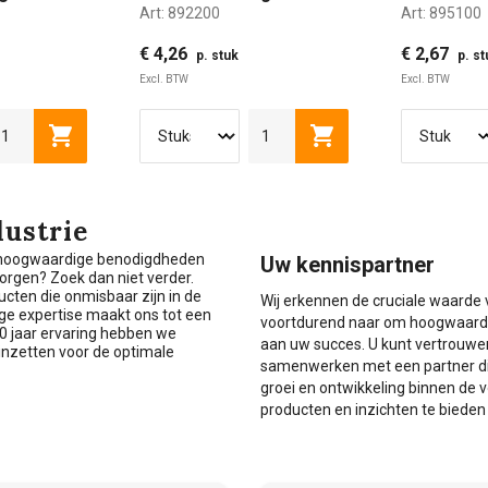
Art:
892200
Art:
895100
€ 4,26
€ 2,67
p. stuk
p. st
Excl. BTW
Excl. BTW
en
Toevoegen aan winkelwagen
Toevoegen aan winke
ustrie
ar hoogwaardige benodigdheden
Uw kennispartner
borgen? Zoek dan niet verder.
ucten die onmisbaar zijn in de
Wij erkennen de cruciale waarde v
ge expertise maakt ons tot een
voortdurend naar om hoogwaardig
0 jaar ervaring hebben we
aan uw succes. U kunt vertrouwen
inzetten voor de optimale
samenwerken met een partner die
groei en ontwikkeling binnen de 
producten en inzichten te bieden 