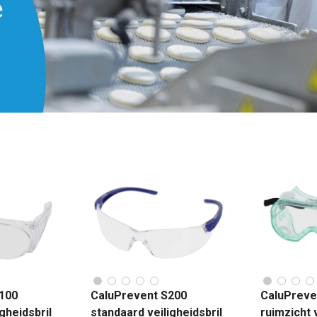
100
CaluPrevent S200
CaluPreve
gheidsbril
standaard veiligheidsbril
ruimzicht v