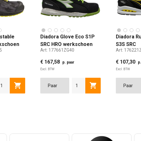
stable
Diadora Glove Eco S1P
Diadora Ru
rkschoen
SRC HRO werkschoen
S3S SRC
5
Art:
177661ZG40
Art:
176221
js maat 35
laag zwart/groen maat
veiligheid
40
zwart maa
€ 167,58
€ 107,30
p. paar
p
Excl. BTW
Excl. BTW
6
44
37
45
38
46
39
40
47
40
48
41
42
43
44
en
Toevoegen aan winkelwagen
Toevoegen aan winke
35