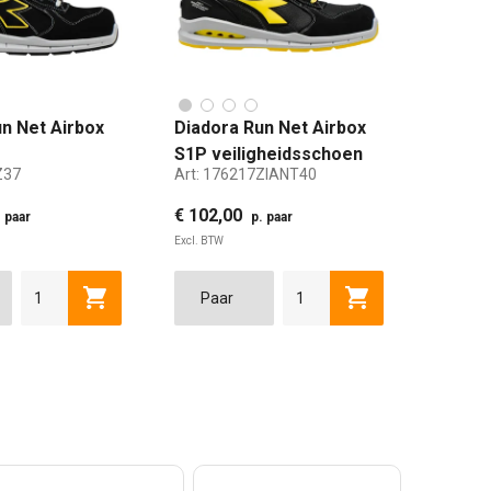
n Net Airbox
Diadora Run Net Airbox
S1P veiligheidsschoen
Z37
Art:
176217ZIANT40
sschoen laag
laag zwart antraciet
t 37
maat 40
€ 102,00
. paar
p. paar
Excl. BTW
45
46
47
48
lwagen
Toevoegen aan winkelwagen
Toevoegen aan w
36
37
38
39
35
40
36
41
37
42
38
43
39