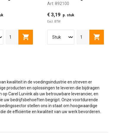
Art:
892100
met zijbescherming
€ 3,19
uk
p. stuk
Excl. BTW
lwagen
Toevoegen aan winkelwagen
Toevoegen aan w
an kwaliteit in de voedingsindustrie en streven er
e producten en oplossingen te leveren die bijdragen
 op Carel Lurvink als uw betrouwbare leverancier, en
 uw bedrijfsbehoeften begrijpt. Onze voortdurende
voedingssector stellen ons in staat om hoogwaardige
die de efficiëntie en kwaliteit van uw werk bevorderen.