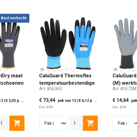
Best verkocht
lDry maat
CaluGuard Thermoflex
CaluGuard
ndschoenen
temperatuurbestendige
(M) werk
Art:
85636S
Art:
85573M
thermohandschoen maat
S
€ 73,44
€ 14,64
(€ 2,05 p. paar)
pak van 12 (€ 6,12 p. paar)
pak 
Excl. BTW
Excl. BTW
)
MAAT 9 (M)
MAAT 10 (L)
S
M
MAAT 11 (XL)
L
XL
MAAT
en
Toevoegen aan winkelwagen
Toevoegen aan winke