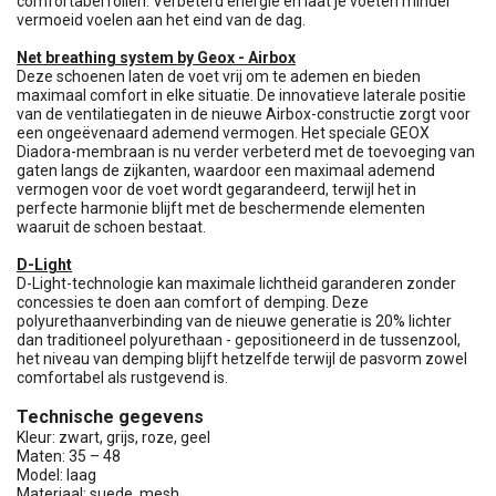
comfortabel rollen. Verbeterd energie en laat je voeten minder
vermoeid voelen aan het eind van de dag.
Net breathing system by Geox - Airbox
Deze schoenen laten de voet vrij om te ademen en bieden
maximaal comfort in elke situatie. De innovatieve laterale positie
van de ventilatiegaten in de nieuwe Airbox-constructie zorgt voor
een ongeëvenaard ademend vermogen. Het speciale GEOX
Diadora-membraan is nu verder verbeterd met de toevoeging van
gaten langs de zijkanten, waardoor een maximaal ademend
vermogen voor de voet wordt gegarandeerd, terwijl het in
perfecte harmonie blijft met de beschermende elementen
waaruit de schoen bestaat.
D-Light
D-Light-technologie kan maximale lichtheid garanderen zonder
concessies te doen aan comfort of demping. Deze
polyurethaanverbinding van de nieuwe generatie is 20% lichter
dan traditioneel polyurethaan - gepositioneerd in de tussenzool,
het niveau van demping blijft hetzelfde terwijl de pasvorm zowel
comfortabel als rustgevend is.
Technische gegevens
Kleur: zwart, grijs, roze, geel
Maten: 35 – 48
Model: laag
Materiaal: suede, mesh