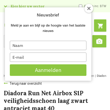
Kies hier uw sector
Prijzen inc. BTW
Nieuwsbrief
Menu
Meld je aan en blijf op de hoogte van het laatste
nieuws
Type
Search
Sca
your
name
Type
your
email
Aanmelden
Home
Webshop
Werk- en veiligheidsschoenen
Werkschoenen
Diadora 
Terug naar overzicht
Diadora Run Net Airbox S1P
veiligheidsschoen laag zwart
antraciet maat 40