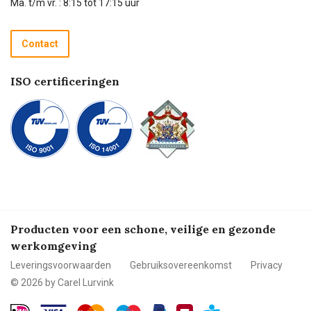
Ma. t/m vr. : 8:15 tot 17:15 uur
Retourneren
Recycle programma
Contact
Betalen
ISO certificeringen
Producten voor een schone, veilige en gezonde
werkomgeving
Leveringsvoorwaarden
Gebruiksovereenkomst
Privacy
© 2026 by Carel Lurvink