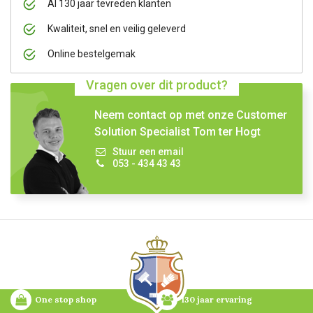
Al 130 jaar tevreden klanten
Kwaliteit, snel en veilig geleverd
Online bestelgemak
Vragen over dit product?
Neem contact op met onze Customer
Solution Specialist Tom ter Hogt
Stuur een email
053 - 434 43 43
One stop shop
130 jaar ervaring