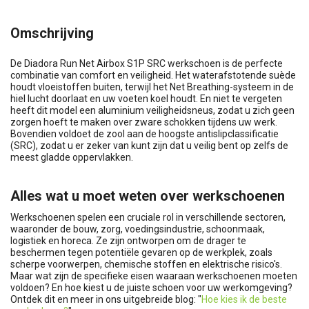
Omschrijving
De Diadora Run Net Airbox S1P SRC werkschoen is de perfecte
combinatie van comfort en veiligheid. Het waterafstotende suède
houdt vloeistoffen buiten, terwijl het Net Breathing-systeem in de
hiel lucht doorlaat en uw voeten koel houdt. En niet te vergeten
heeft dit model een aluminium veiligheidsneus, zodat u zich geen
zorgen hoeft te maken over zware schokken tijdens uw werk.
Bovendien voldoet de zool aan de hoogste antislipclassificatie
(SRC), zodat u er zeker van kunt zijn dat u veilig bent op zelfs de
meest gladde oppervlakken.
Alles wat u moet weten over werkschoenen
Werkschoenen spelen een cruciale rol in verschillende sectoren,
waaronder de bouw, zorg, voedingsindustrie, schoonmaak,
logistiek en horeca. Ze zijn ontworpen om de drager te
beschermen tegen potentiële gevaren op de werkplek, zoals
scherpe voorwerpen, chemische stoffen en elektrische risico's.
Maar wat zijn de specifieke eisen waaraan werkschoenen moeten
voldoen? En hoe kiest u de juiste schoen voor uw werkomgeving?
Ontdek dit en meer in ons uitgebreide blog: "
Hoe kies ik de beste