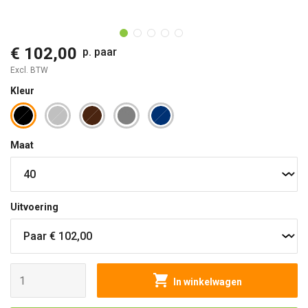
O
€ 102,00
p. paar
Excl. BTW
Kleur
Maat
Uitvoering
In winkelwagen