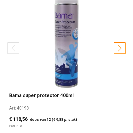
prev
nex
Bama super protector 400ml
Art:
40198
€ 118,56
doos van 12 (€ 9,88 p. stuk)
Excl. BTW