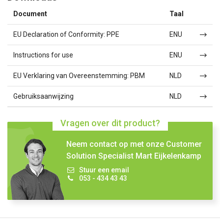
Document
Taal
EU Declaration of Conformity: PPE
ENU
Instructions for use
ENU
EU Verklaring van Overeenstemming: PBM
NLD
Gebruiksaanwijzing
NLD
Vragen over dit product?
Neem contact op met onze Customer
Solution Specialist Mart Eijkelenkamp
Stuur een email
053 - 434 43 43