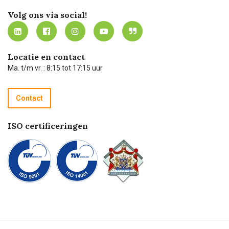
Werken bij Carel Lurvink
Mijn Carel Lurvink
Innovation LAB
Volg ons via social!
MVO
Mijn Carel Lurvink instructievideo's
Tevreden klanten
Carel Lurvink App
Carel Lurvink Blog
Hulp op afstand
Carel de podcast
Locatie en contact
Technische dienst
Ma. t/m vr. : 8:15 tot 17:15 uur
Retourneren
Recycle programma
Contact
Betalen
ISO certificeringen