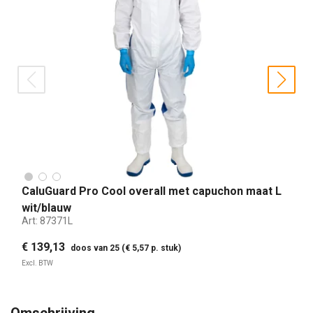
prev
nex
CaluGuard Pro Cool overall met capuchon maat L
wit/blauw
Art:
87371L
€ 139,13
doos van 25 (€ 5,57 p. stuk)
Excl. BTW
Omschrijving