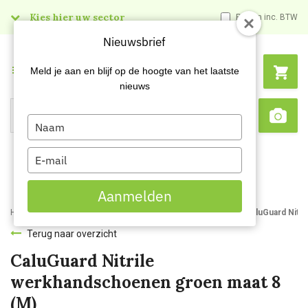
Kies hier uw sector
Prijzen inc. BTW
Nieuwsbrief
Menu
Meld je aan en blijf op de hoogte van het laatste
nieuws
Type
Search
Sca
your
name
Type
your
email
Aanmelden
Home
Webshop
Handbescherming
Werkhandschoenen
CaluGuard Nitr
Terug naar overzicht
CaluGuard Nitrile
werkhandschoenen groen maat 8
(M)