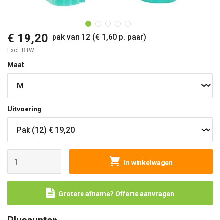
O
€ 19,20
pak van 12 (€ 1,60 p. paar)
Excl. BTW
Maat
Uitvoering
In winkelwagen
Grotere afname? Offerte aanvragen