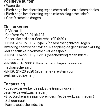
Positieve punten
+ Waterdicht
+ Biedt hoge bescherming tegen chemicaliën en oplosmiddelen
+ Biedt hoge bescherming tegen microbiologische risico’s
+ Comfortabel te dragen
CE markering
- PBM cat. III
- Conform Vo EG 2016/425
- Gecertificeerd door Centexbel (CE 0493)
- EN ISO 374-1:2016 / Type B (beschermingsniveau tegen
inwerking chemische stoffen) Raadpleeg de gebruiksaanwijzing
voor specifieke informatie over dit aspect.
- EN ISO 374-5:2016 / + virus (bescherming tegen micro-
organismen)
- EN 388:2016 3001X: Bescherming tegen gevaar van
mechanische aard
- EN ISO 21420:2020 (algemene vereisten voor
werkhandschoenen)
Toepassing
- Voedselverwerkende industrie (reinigings- en
desinfectiewerkzaamheden)
- Grootkeukens (reinigings- en desinfectiewerkzaamheden )
- Schoonmaak
- Farmaceutische industrie