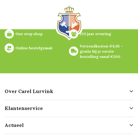
One stop shop
130 jaar ervaring
Verzendkosten €6,95 – 
Online bestelgemak
gratis bij je eerste 
bestelling vanaf €200
Over Carel Lurvink
Over ons
Klantenservice
Geschiedenis
Hofleverancier
Bestellen
Actueel
Missie
Bezorgen
Certificering
Software koppelingen
Merken