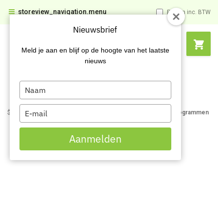
storeview_navigation.menu
Prijzen inc. BTW
Nieuwsbrief
Meld je aan en blijf op de hoogte van het laatste
nieuws
Type
your
name
Type
$name
$name
Bedank pagina invullen Audit Veiligheidspictogrammen
your
email
Aanmelden