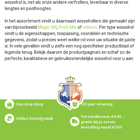
wisselrol is, net als onze andere verfrollers, leverbaar in diverse
lengtes en poolhoogtes.
In het assortiment vindt u daarnaast wisselrollers die gemaakt zijn
van bijvoorbeeld
Magic Vilt
,
Profi-Mix
of
velours
. Per type wisselrol
vindt u de eigenschappen, toepassing, voordelen en technische
gegevens, zodat u precies weet welke rol voor uw situatie de juiste
is. In vele gevallen vindt u zelfs een nog specifieker productblad of
legenda terug. Bekijk daarom de productpagina’s en schaf zo de
perfecte, kwalitatieve en gebruiksvriendelijke wisselrol voor u aan.
One stop shop
130 jaar ervaring
Verzendkosten €6,95 – 
Online bestelgemak
gratis bij je eerste 
bestelling vanaf €200