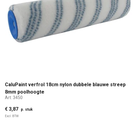
CaluPaint verfrol 18cm nylon dubbele blauwe streep
8mm poolhoogte
Art:
3450
€ 3,87
p. stuk
Excl. BTW