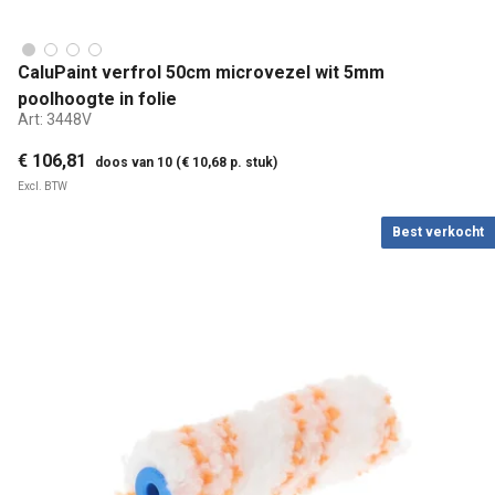
CaluPaint verfrol 50cm microvezel wit 5mm
poolhoogte in folie
Art:
3448V
€ 106,81
doos van 10 (€ 10,68 p. stuk)
Excl. BTW
Best verkocht