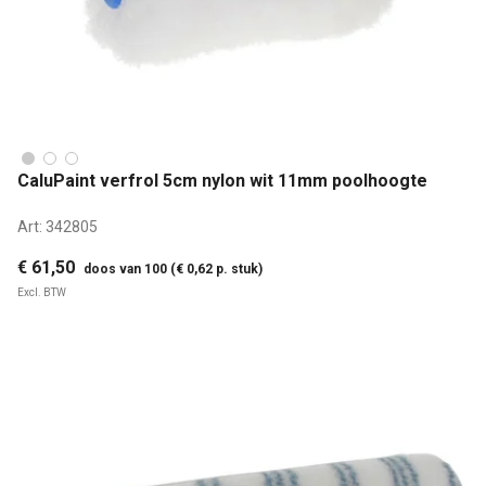
CaluPaint verfrol 5cm nylon wit 11mm poolhoogte
Art:
342805
€ 61,50
doos van 100 (€ 0,62 p. stuk)
Excl. BTW