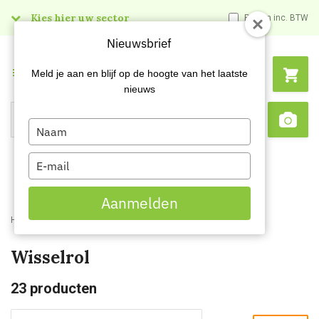
Kies hier uw sector
Prijzen inc. BTW
Nieuwsbrief
Menu
Meld je aan en blijf op de hoogte van het laatste
nieuws
Type
Search
Sca
your
name
Type
your
email
Aanmelden
Home
Webshop
Schildersartikelen
Verfrollers
Wisselrol
Wisselrol
23
producten