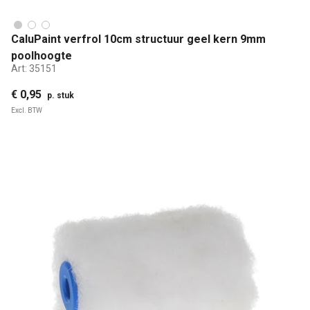
CaluPaint verfrol 10cm structuur geel kern 9mm
poolhoogte
Art:
35151
€ 0,95
p. stuk
Excl. BTW