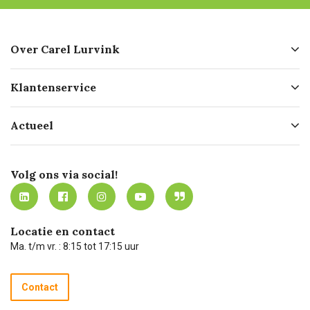
Over Carel Lurvink
Over ons
Klantenservice
Geschiedenis
Hofleverancier
Bestellen
Actueel
Missie
Bezorgen
Certificering
Software koppelingen
Merken
Werken bij Carel Lurvink
Mijn Carel Lurvink
Innovation LAB
Volg ons via social!
MVO
Mijn Carel Lurvink instructievideo's
Tevreden klanten
Carel Lurvink App
Carel Lurvink Blog
Hulp op afstand
Carel de podcast
Locatie en contact
Technische dienst
Ma. t/m vr. : 8:15 tot 17:15 uur
Retourneren
Recycle programma
Contact
Betalen