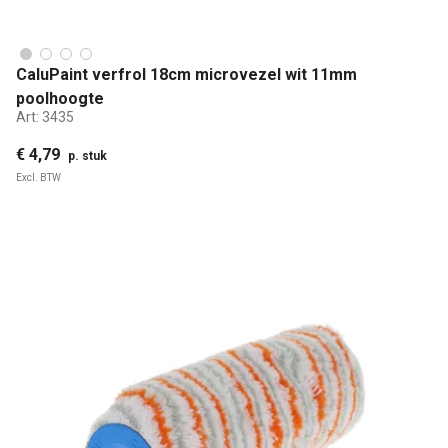
CaluPaint verfrol 18cm microvezel wit 11mm
poolhoogte
Art:
3435
€ 4,79
p. stuk
Excl. BTW