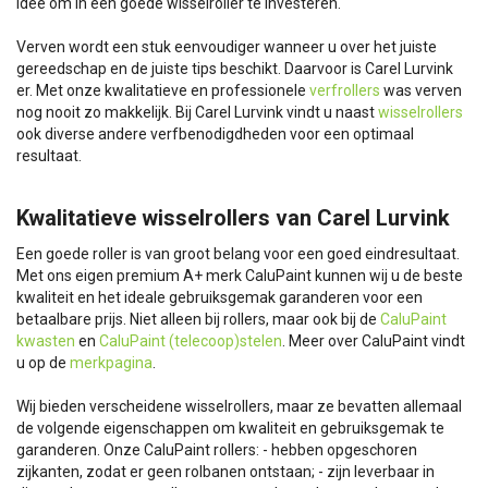
idee om in een goede wisselroller te investeren.
Verven wordt een stuk eenvoudiger wanneer u over het juiste
gereedschap en de juiste tips beschikt. Daarvoor is Carel Lurvink
er. Met onze kwalitatieve en professionele
verfrollers
was verven
nog nooit zo makkelijk. Bij Carel Lurvink vindt u naast
wisselrollers
ook diverse andere verfbenodigdheden voor een optimaal
resultaat.
Kwalitatieve wisselrollers van Carel Lurvink
Een goede roller is van groot belang voor een goed eindresultaat.
Met ons eigen premium A+ merk CaluPaint kunnen wij u de beste
kwaliteit en het ideale gebruiksgemak garanderen voor een
betaalbare prijs. Niet alleen bij rollers, maar ook bij de
CaluPaint
kwasten
en
CaluPaint (telecoop)stelen
. Meer over CaluPaint vindt
u op de
merkpagina
.
Wij bieden verscheidene wisselrollers, maar ze bevatten allemaal
de volgende eigenschappen om kwaliteit en gebruiksgemak te
garanderen. Onze CaluPaint rollers: - hebben opgeschoren
zijkanten, zodat er geen rolbanen ontstaan; - zijn leverbaar in