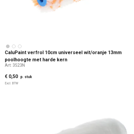
CaluPaint verfrol 10cm universeel wit/oranje 13mm
poolhoogte met harde kern
Art:
3523N
€ 0,50
p. stuk
Excl. BTW