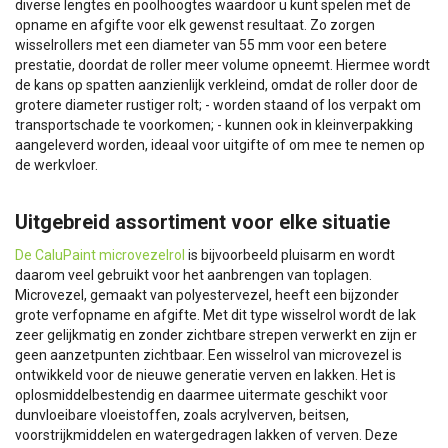
diverse lengtes en poolhoogtes waardoor u kunt spelen met de
opname en afgifte voor elk gewenst resultaat. Zo zorgen
wisselrollers met een diameter van 55 mm voor een betere
prestatie, doordat de roller meer volume opneemt. Hiermee wordt
de kans op spatten aanzienlijk verkleind, omdat de roller door de
grotere diameter rustiger rolt; - worden staand of los verpakt om
transportschade te voorkomen; - kunnen ook in kleinverpakking
aangeleverd worden, ideaal voor uitgifte of om mee te nemen op
de werkvloer.
Uitgebreid assortiment voor elke situatie
De CaluPaint microvezelrol
is bijvoorbeeld pluisarm en wordt
daarom veel gebruikt voor het aanbrengen van toplagen.
Microvezel, gemaakt van polyestervezel, heeft een bijzonder
grote verfopname en afgifte. Met dit type wisselrol wordt de lak
zeer gelijkmatig en zonder zichtbare strepen verwerkt en zijn er
geen aanzetpunten zichtbaar. Een wisselrol van microvezel is
ontwikkeld voor de nieuwe generatie verven en lakken. Het is
oplosmiddelbestendig en daarmee uitermate geschikt voor
dunvloeibare vloeistoffen, zoals acrylverven, beitsen,
voorstrijkmiddelen en watergedragen lakken of verven. Deze