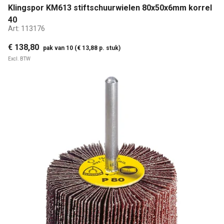
Klingspor KM613 stiftschuurwielen 80x50x6mm korrel
40
Art:
113176
€ 138,80
pak van 10 (€ 13,88 p. stuk)
Excl. BTW