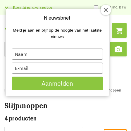
Kies hier uw sector
Prijzen inc. BTW
Nieuwsbrief
Menu
Meld je aan en blijf op de hoogte van het laatste
nieuws
Type
Search
Sca
your
name
Type
your
email
Aanmelden
Home
Webshop
Schildersartikelen
Schuurmaterialen
Slijpmoppen
Slijpmoppen
4
producten