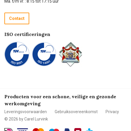
Technische dienst
Ma. t/m vr. : 8:15 tot 17:15 uur
Retourneren
Recycle programma
Contact
Betalen
ISO certificeringen
Producten voor een schone, veilige en gezonde
werkomgeving
Leveringsvoorwaarden
Gebruiksovereenkomst
Privacy
© 2026 by Carel Lurvink