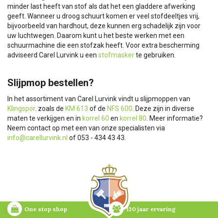
minder last heeft van stof als dat het een gladdere afwerking
geeft. Wanneer u droog schuurt komen er veel stofdeeltjes vrij,
bijvoorbeeld van hardhout, deze kunnen erg schadelijk zijn voor
uw luchtwegen. Daarom kunt u het beste werken met een
schuurmachine die een stofzak heeft. Voor extra bescherming
adviseerd Carel Lurvink u een
stofmasker
te gebruiken.
Slijpmop bestellen?
In het assortiment van Carel Lurvink vindt u slijpmoppen van
Klingspor
. zoals de
KM 613
of de
NFS 600
. Deze zijn in diverse
maten te verkijgen en in
korrel 60
en
korrel 80
. Meer informatie?
Neem contact op met een van onze specialisten via
info@carellurvink.nl
of 053 - 434 43 43.
One stop shop
130 jaar ervaring