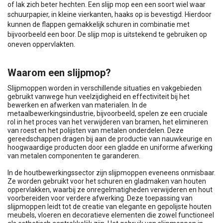
of lak zich beter hechten. Een slijp mop een een soort wiel waar
schuurpapier, in kleine vierkanten, haaks op is bevestigd. Hierdoor
kunnen de flappen gemakkelijk schuren in combinatie met
bijvoorbeeld een boor. De slijp mop is uitstekend te gebruiken op
oneven oppervlakten.
Waarom een slijpmop?
Slijpmoppen worden in verschillende situaties en vakgebieden
gebruikt vanwege hun veelzijdigheid en effectiviteit bij het
bewerken en afwerken van materialen. In de
metaalbewerkingsindustrie, bijvoorbeeld, spelen ze een cruciale
rol in het proces van het verwijderen van bramen, het elimineren
van roest en het polijsten van metalen onderdelen. Deze
gereedschappen dragen bij aan de productie van nauwkeurige en
hoogwaardige producten door een gladde en uniforme afwerking
van metalen componenten te garanderen.
In de houtbewerkingssector zijn slijpmoppen eveneens onmisbaar.
Ze worden gebruikt voor het schuren en gladmaken van houten
oppervlakken, waarbij ze onregelmatigheden verwijderen en hout
voorbereiden voor verdere afwerking. Deze toepassing van
slijpmoppen leidt tot de creatie van elegante en gepolijste houten
meubels, vloeren en decoratieve elementen die zowel functioneel