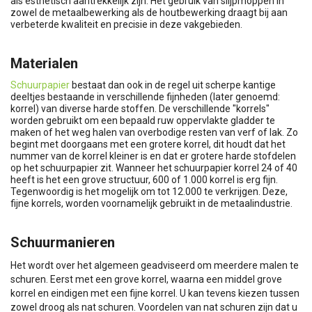
als esthetisch aantrekkelijk zijn. Het gebruik van slijpmoppen in
zowel de metaalbewerking als de houtbewerking draagt bij aan
verbeterde kwaliteit en precisie in deze vakgebieden.
Materialen
Schuurpapier
bestaat dan ook in de regel uit scherpe kantige
deeltjes bestaande in verschillende fijnheden (later genoemd:
korrel) van diverse harde stoffen. De verschillende "korrels"
worden gebruikt om een bepaald ruw oppervlakte gladder te
maken of het weg halen van overbodige resten van verf of lak. Zo
begint met doorgaans met een grotere korrel, dit houdt dat het
nummer van de korrel kleiner is en dat er grotere harde stofdelen
op het schuurpapier zit. Wanneer het schuurpapier korrel 24 of 40
heeft is het een grove structuur, 600 of 1.000 korrel is erg fijn.
Tegenwoordig is het mogelijk om tot 12.000 te verkrijgen. Deze,
fijne korrels, worden voornamelijk gebruikt in de metaalindustrie.
Schuurmanieren
Het wordt over het algemeen geadviseerd om meerdere malen te
schuren. Eerst met een grove korrel, waarna een middel grove
korrel en eindigen met een fijne korrel. U kan tevens kiezen tussen
zowel droog als nat schuren. Voordelen van nat schuren zijn dat u