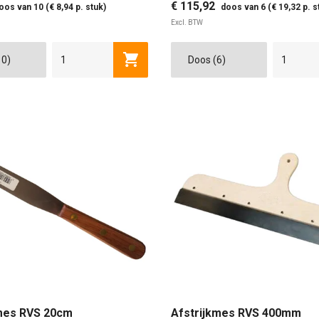
€ 115,92
oos van 10 (€ 8,94 p. stuk)
doos van 6 (€ 19,32 p. s
Excl. BTW
CM
60 CM
15 CM
25 CM
Toevoegen aan winkelwagen
es RVS 20cm
Afstrijkmes RVS 400mm