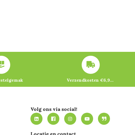
estelgemak
Verzendkosten €6,95 – gratis bij je eerste bestelling vanaf €200
Volg ons via social!
Locatie en contact