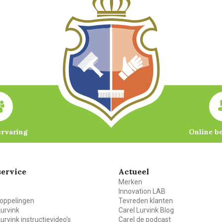
ervaring
Online b
ervice
Actueel
Merken
Innovation LAB
oppelingen
Tevreden klanten
Lurvink
Carel Lurvink Blog
Lurvink instructievideo's
Carel de podcast