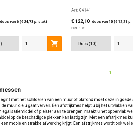
Art:
G4141
€ 122,10
doos van 6 (€ 24,73 p. stuk)
doos van 10 (€ 12,21 p. 
Excl. BTW
CM
400 MM
500 MM
Toevoegen aan winkelwagen
1
kmessen
egint met het schilderen van een muur of plafond moet deze in goede st
 de muur die u gaat verven. Een afstrijkmes helpt u bij het uitvlakke
 egalisatiemiddel of pleister aan te brengen, maakt u het oppervlak we
iddel op de beschadigde plekken kan lastig zijn. Met een afstrijkmes k
 een mooie en strakke afwerking krijgt. Een afstrijkmes wordt ook wel