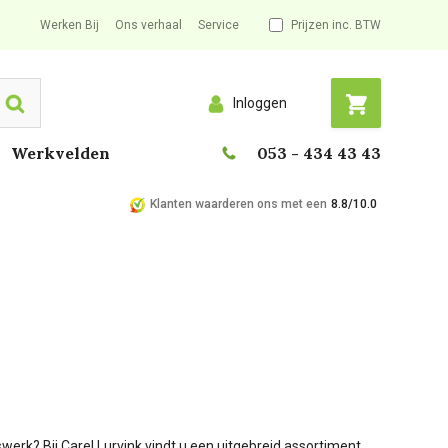
Werken Bij
Ons verhaal
Service
Prijzen inc. BTW
Inloggen
Search
Werkvelden
053 - 434 43 43
Klanten waarderen ons met een
8.8/10.0
erk? Bij Carel Lurvink vindt u een uitgebreid assortiment