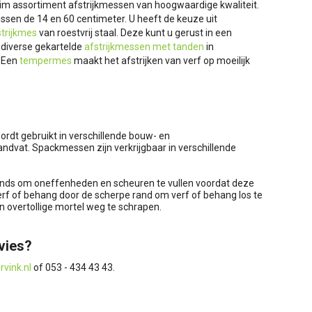
ruim assortiment afstrijkmessen van hoogwaardige kwaliteit.
ssen de 14 en 60 centimeter. U heeft de keuze uit
trijkmes
van roestvrij staal. Deze kunt u gerust in een
diverse gekartelde
afstrijkmessen met tanden
in
. Een
tempermes
maakt het afstrijken van verf op moeilijk
dt gebruikt in verschillende bouw- en
andvat. Spackmessen zijn verkrijgbaar in verschillende
nds om oneffenheden en scheuren te vullen voordat deze
erf of behang door de scherpe rand om verf of behang los te
 overtollige mortel weg te schrapen.
vies?
rvink.nl
of 053 - 434 43 43.