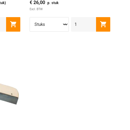
€ 26,00
tuk)
p. stuk
Excl. BTW
Toevoegen aan winkelwagen
Toevoegen a