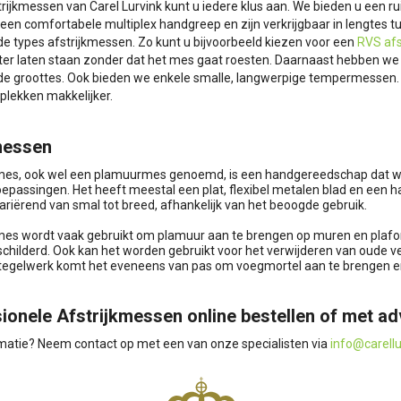
rijkmessen van Carel Lurvink kunt u iedere klus aan. We bieden u een 
en comfortabele multiplex handgreep en zijn verkrijgbaar in lengtes tu
de types afstrijkmessen. Zo kunt u bijvoorbeeld kiezen voor een
RVS afs
r laten staan zonder dat het mes gaat roesten. Daarnaast hebben we 
nde groottes. Ook bieden we enkele smalle, langwerpige tempermessen
plekken makkelijker.
essen
es, ook wel een plamuurmes genoemd, is een handgereedschap dat wor
epassingen. Het heeft meestal een plat, flexibel metalen blad en een h
ariërend van smal tot breed, afhankelijk van het beoogde gebruik.
es wordt vaak gebruikt om plamuur aan te brengen op muren en plafo
childerd. Ook kan het worden gebruikt voor het verwijderen van oude v
 tegelwerk komt het eveneens van pas om voegmortel aan te brengen en
ionele Afstrijkmessen online bestellen of met ad
matie? Neem contact op met een van onze specialisten via
info@carellu