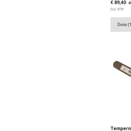
€ 89,40
d
Excl. BTW
25 
Temperm