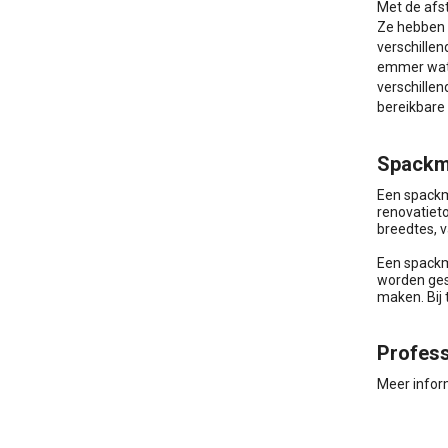
Met de afst
Ze hebben e
verschillen
emmer wate
verschille
bereikbare 
Spackm
Een spackm
renovatieto
breedtes, v
Een spackm
worden ges
maken. Bij
Profess
Meer infor