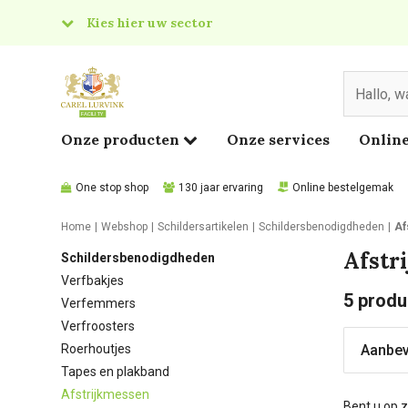
Kies hier uw sector
& Food
edical
Onze producten
Onze services
Online
One stop shop
130 jaar ervaring
Online bestelgemak
Home
Webshop
Schildersartikelen
Schildersbenodigdheden
Af
Afstr
Schildersbenodigdheden
Verfbakjes
5
produ
Verfemmers
Verfroosters
Roerhoutjes
Tapes en plakband
Afstrijkmessen
Bent u op z