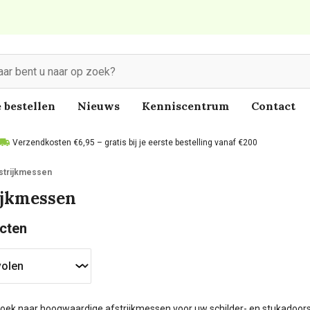
 bestellen
Nieuws
Kenniscentrum
Contact
Verzendkosten €6,95 – gratis bij je eerste bestelling vanaf €200
strijkmessen
ijkmessen
cten
oek naar hoogwaardige afstrijkmessen voor uw schilder- en stukadoorsw