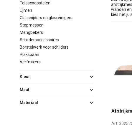
Telescoopstelen
afstrijkme
wanden en 
Lijmen
kies het ju
Glassnijders en glasreinigers
Stopmessen
Mengbekers
Schildersaccessoires
Borstelwerk voor schilders
Plakspaan
Verfmixers
Kleur
Maat
Materiaal
Afstrijkm
Art:
30252