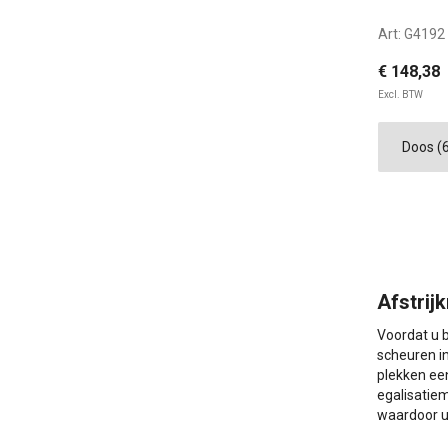
Art:
G4192
€ 148,38
Excl. BTW
20 
Afstrij
Voordat u b
scheuren in
plekken een
egalisatiem
waardoor u