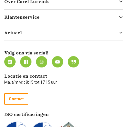
Over Carel Lurvink
Over ons
Klantenservice
Geschiedenis
Hofleverancier
Bestellen
Actueel
Missie
Bezorgen
Certificering
Software koppelingen
Merken
Werken bij Carel Lurvink
Mijn Carel Lurvink
Innovation LAB
Volg ons via social!
MVO
Mijn Carel Lurvink instructievideo's
Tevreden klanten
Carel Lurvink App
Carel Lurvink Blog
Hulp op afstand
Carel de podcast
Locatie en contact
Technische dienst
Ma. t/m vr. : 8:15 tot 17:15 uur
Retourneren
Recycle programma
Contact
Betalen
ISO certificeringen