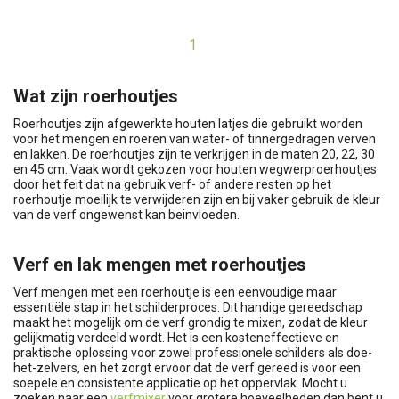
1
Wat zijn roerhoutjes
Roerhoutjes zijn afgewerkte houten latjes die gebruikt worden
voor het mengen en roeren van water- of tinnergedragen verven
en lakken. De roerhoutjes zijn te verkrijgen in de maten 20, 22, 30
en 45 cm. Vaak wordt gekozen voor houten wegwerproerhoutjes
door het feit dat na gebruik verf- of andere resten op het
roerhoutje moeilijk te verwijderen zijn en bij vaker gebruik de kleur
van de verf ongewenst kan beinvloeden.
Verf en lak mengen met roerhoutjes
Verf mengen met een roerhoutje is een eenvoudige maar
essentiële stap in het schilderproces. Dit handige gereedschap
maakt het mogelijk om de verf grondig te mixen, zodat de kleur
gelijkmatig verdeeld wordt. Het is een kosteneffectieve en
praktische oplossing voor zowel professionele schilders als doe-
het-zelvers, en het zorgt ervoor dat de verf gereed is voor een
soepele en consistente applicatie op het oppervlak. Mocht u
zoeken naar een
verfmixer
voor grotere hoeveelheden dan bent u