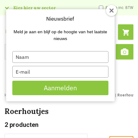
Kies hier uw sector
Prijzen inc. BTW
Nieuwsbrief
Menu
Meld je aan en blijf op de hoogte van het laatste
nieuws
Type
Search
Sca
your
name
Type
your
email
Aanmelden
Home
Webshop
Schildersartikelen
Schildersbenodigdheden
Roerhoutje
Roerhoutjes
2
producten