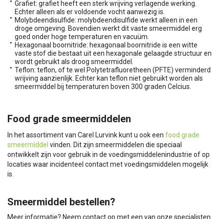
Grafiet: grafiet heeft een sterk wrijving verlagende werking.
Echter alleen als er voldoende vocht aanwezig is.
Molybdeendisulfide: molybdeendisulfide werkt alleen in een
droge omgeving. Bovendien werkt dit vaste smeermiddel erg
goed onder hoge temperaturen en vacuüm.
Hexagonaal boornitride: hexagonaal boornitride is een witte
vaste stof die bestaat uit een hexagonale gelaagde structuur en
wordt gebruikt als droog smeermiddel.
Teflon: teflon, of te wel Polytetrafluoretheen (PFTE) verminderd
wrijving aanzienlijk. Echter kan teflon niet gebruikt worden als
smeermiddel bij temperaturen boven 300 graden Celcius.
Food grade smeermiddelen
In het assortiment van Carel Lurvink kunt u ook een
food grade
smeermiddel
vinden. Dit zijn smeermiddelen die speciaal
ontwikkelt zijn voor gebruik in de voedingsmiddelenindustrie of op
locaties waar incidenteel contact met voedingsmiddelen mogelijk
is.
Smeermiddel bestellen?
Meer informatie? Neem contact op met een van onze specialisten