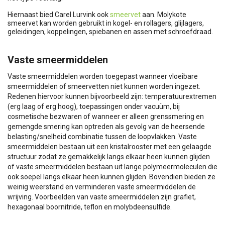
Hiernaast bied Carel Lurvink ook
smeervet
aan. Molykote
smeervet kan worden gebruikt in kogel- en rollagers, glijlagers,
geleidingen, koppelingen, spiebanen en assen met schroefdraad.
Vaste smeermiddelen
Vaste smeermiddelen worden toegepast wanneer vloeibare
smeermiddelen of smeervetten niet kunnen worden ingezet.
Redenen hiervoor kunnen bijvoorbeeld zijn: temperatuurextremen
(erg laag of erg hoog), toepassingen onder vacuüm, bij
cosmetische bezwaren of wanneer er alleen grenssmering en
gemengde smering kan optreden als gevolg van de heersende
belasting/snelheid combinatie tussen de loopvlakken. Vaste
smeermiddelen bestaan uit een kristalrooster met een gelaagde
structuur zodat ze gemakkelijk langs elkaar heen kunnen glijden
of vaste smeermiddelen bestaan uit lange polymeermoleculen die
ook soepel langs elkaar heen kunnen glijden. Bovendien bieden ze
weinig weerstand en verminderen vaste smeermiddelen de
wrijving. Voorbeelden van vaste smeermiddelen zijn grafiet,
hexagonaal boornitride, teflon en molybdeensulfide.