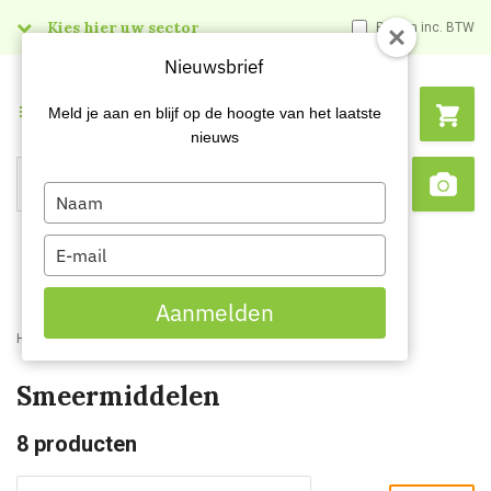
Kies hier uw sector
Prijzen inc. BTW
Nieuwsbrief
Menu
Meld je aan en blijf op de hoogte van het laatste
nieuws
Type
Search
Sca
your
name
Type
your
email
Aanmelden
Home
Webshop
Schildersartikelen
Smeermiddelen
Smeermiddelen
8
producten