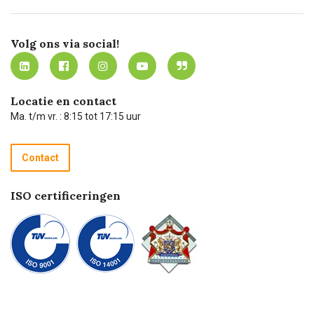
Bezorgen
Certificering
Software koppelingen
Merken
Werken bij Carel Lurvink
Mijn Carel Lurvink
Innovation LAB
Volg ons via social!
MVO
Mijn Carel Lurvink instructievideo's
Tevreden klanten
Carel Lurvink App
Carel Lurvink Blog
Hulp op afstand
Carel de podcast
Locatie en contact
Technische dienst
Ma. t/m vr. : 8:15 tot 17:15 uur
Retourneren
Recycle programma
Contact
Betalen
ISO certificeringen