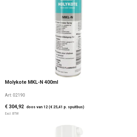
Molykote MKL-N 400ml
Art:
02190
€ 304,92
doos van 12 (€ 25,41 p. spuitbus)
Excl. BTW