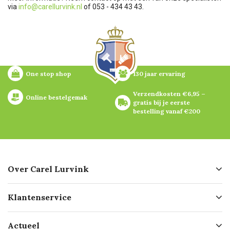
via
info@carellurvink.nl
of 053 - 434 43 43.
One stop shop
130 jaar ervaring
Verzendkosten €6,95 – 
Online bestelgemak
gratis bij je eerste 
bestelling vanaf €200
Over Carel Lurvink
Over ons
Klantenservice
Geschiedenis
Hofleverancier
Bestellen
Actueel
Missie