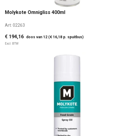
Molykote Omnigliss 400ml
Art:
02263
€ 194,16
doos van 12 (€ 16,18 p. spuitbus)
Excl. BTW