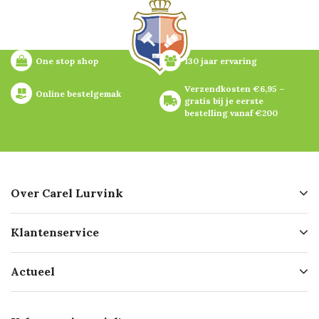
One stop shop
130 jaar ervaring
Verzendkosten €6,95 – 
Online bestelgemak
gratis bij je eerste 
bestelling vanaf €200
Over Carel Lurvink
Over ons
Klantenservice
Geschiedenis
Hofleverancier
Bestellen
Actueel
Missie
Bezorgen
Certificering
Software koppelingen
Merken
Werken bij Carel Lurvink
Mijn Carel Lurvink
Innovation LAB