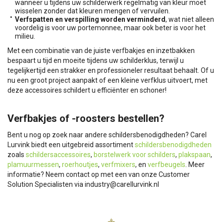
wanneer u tijdens uw schilderwerk regelmatig van kleur moet
wisselen zonder dat kleuren mengen of vervuilen.
Verfspatten en verspilling worden verminderd
, wat niet alleen
voordelig is voor uw portemonnee, maar ook beter is voor het
milieu.
Met een combinatie van de juiste verfbakjes en inzetbakken
bespaart u tijd en moeite tijdens uw schilderklus, terwijl u
tegelijkertijd een strakker en professioneler resultaat behaalt. Of u
nu een groot project aanpakt of een kleine verfklus uitvoert, met
deze accessoires schildert u efficiënter en schoner!
Verfbakjes of -roosters bestellen?
Bent u nog op zoek naar andere schildersbenodigdheden? Carel
Lurvink biedt een uitgebreid assortiment
schildersbenodigdheden
zoals
schildersaccessoires
,
borstelwerk voor schilders
,
plakspaan
,
plamuurmessen
,
roerhoutjes
,
verfmixers
, en
verfbeugels
. Meer
informatie? Neem contact op met een van onze Customer
Solution Specialisten via
industry@carellurvink.nl