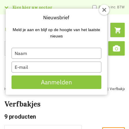
Kies hier uw sector
Prijzen inc. BTW
Nieuwsbrief
Menu
Meld je aan en blijf op de hoogte van het laatste
nieuws
Type
Search
Sca
your
name
Type
your
email
Aanmelden
Home
Webshop
Schildersartikelen
Schildersbenodigdheden
Verfbakjes
Verfbakjes
9
producten