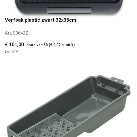
Verfbak plastic zwart 32x35cm
Art:
G3642Z
€ 101,00
doos van 50 (€ 2,02 p. stuk)
Excl. BTW