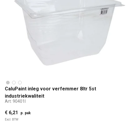
CaluPaint inleg voor verfemmer 8ltr 5st
industriekwaliteit
Art:
90401I
€ 6,21
p. pak
Excl. BTW