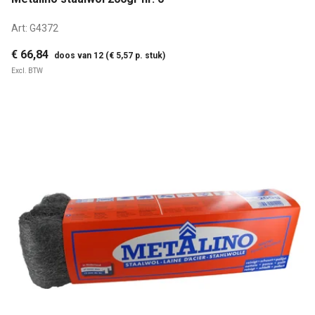
Art:
G4372
€ 66,84
doos van 12 (€ 5,57 p. stuk)
Excl. BTW