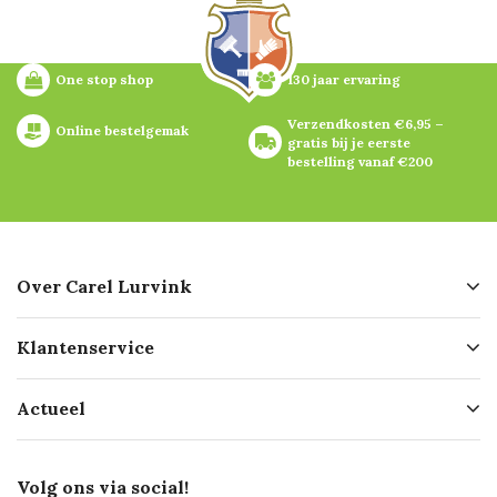
One stop shop
130 jaar ervaring
Verzendkosten €6,95 – 
Online bestelgemak
gratis bij je eerste 
bestelling vanaf €200
Over Carel Lurvink
Over ons
Klantenservice
Geschiedenis
Hofleverancier
Bestellen
Actueel
Missie
Bezorgen
Certificering
Software koppelingen
Merken
Werken bij Carel Lurvink
Mijn Carel Lurvink
Innovation LAB
Volg ons via social!