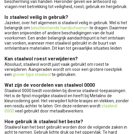
bescherming van handen. Hieronder geven we antwoord op
vragen met betrekking tot veiligheid, roest, gebruik en hergebruik.
Is staalwol veilig in gebruik?
Jazeker, over het algemeen is staalwol veilig in gebruik. Wel is het
belangrijk om
beschermende handschoenen
te dragen. Daarmee
worden snijwonden of andere beschadigingen van de huid
voorkomen. Een ander belangrijk aandachtspunt is het ontstaan
van vonken, wanneer men staalwol gebruikt in de buurt van
ontvlambare materialen. Dit kan tot gevaarlijke situaties leiden
Kan staalwol roest verwijderen?
Absoluut, staalwol wordt juist vaak gebruikt om roest te
verwijderen. Aangeraden wordt om voor een grotere roestplek
een
grover type staalwol
te gebruiken.
Wat zijn de voordelen van staalwol 0000
Staalwol 0000 biedt voordelen bij diverse staalwol-toepassingen.
Het is de fijnst mogelijke staalwol en heeft bij Metalino de
kleurcodering geel. Het verwijdert lichte krasjes en vlekken, zonder
een residu achter te laten. Om deze redenen wordt
staalwol
0000
veel gebruikt door metaalbewerkers.
Hoe gebruik ik staalwol het beste?
Staalwol kan het best gebruikt worden door de volgende zaken in
acht te nemen. Gebruik lichte druk op het oppervlak. Te hard