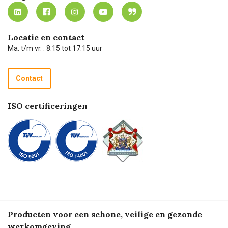
MVO
Mijn Carel Lurvink instructievideo's
Tevreden klanten
Carel Lurvink App
Carel Lurvink Blog
Hulp op afstand
Carel de podcast
Locatie en contact
Technische dienst
Ma. t/m vr. : 8:15 tot 17:15 uur
Retourneren
Recycle programma
Contact
Betalen
ISO certificeringen
Producten voor een schone, veilige en gezonde
werkomgeving