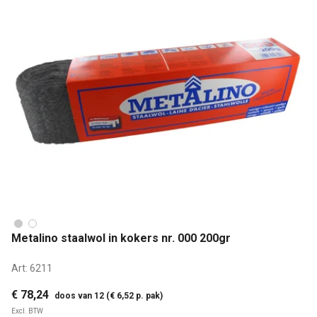
Metalino staalwol in kokers nr. 000 200gr
Art:
6211
€ 78,24
doos van 12 (€ 6,52 p. pak)
Excl. BTW