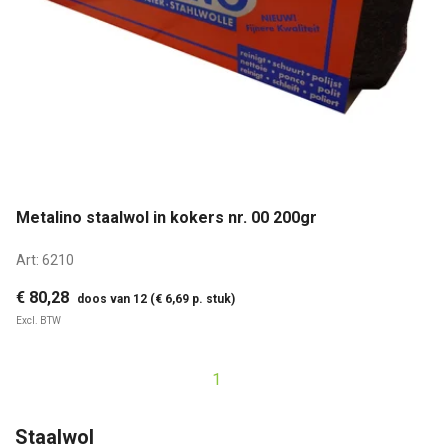
Metalino staalwol in kokers nr. 00 200gr
Art:
6210
€ 80,28
doos van 12 (€ 6,69 p. stuk)
Excl. BTW
1
Staalwol