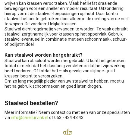
wrijven kan krassen veroorzaken. Maak het liefst draaiende
bewegingen voor een sneller en mooier resultaat. Uitzondering
hierop vormt de staalwol-toepassingen op hout. Daar kunt u
staalwol het beste gebruiken door alleen in de richting van de nerf
te wrijven. Dit voorkomt lelijke krassen.
Staalwol dient regelmatig vervangen te worden. Te vaak gebruikt
staalwol zorgt namelijk voor krassen op het oppervlak. Gebruik
staalwol eventueel in combinatie met een schoonmaak-, schuur-
of polijstmiddel.
Kan staalwol worden hergebruikt?
Staalwol kan absoluut worden hergebruikt. U kunt het gebruiken
totdat u merkt dat het dusdanig versleten is dat het zijn werking
heeft verloren. Of totdat het – als gevolg van slijtage - juist
krassen begint te veroorzaken.
Om zo lang mogelijk plezier van uw staalwol te hebben, moet u
het na gebruik schoonmaken en goed laten drogen.
Staalwol bestellen?
Meer informatie? Neem contact op met een van onze specialisten
via
info@carellurvink.nl
of 053 - 434 43 43.