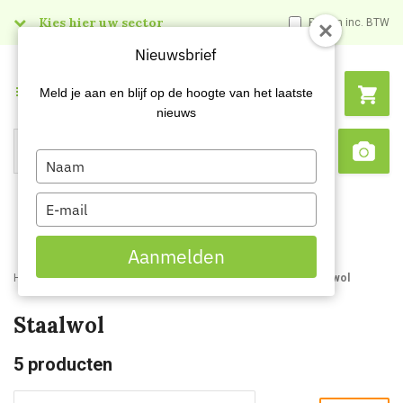
Kies hier uw sector
Prijzen inc. BTW
Nieuwsbrief
Menu
Meld je aan en blijf op de hoogte van het laatste
nieuws
Type
Search
Sca
your
name
Type
your
email
Aanmelden
Home
Webshop
Schildersartikelen
Schuurmaterialen
Staalwol
Staalwol
5
producten