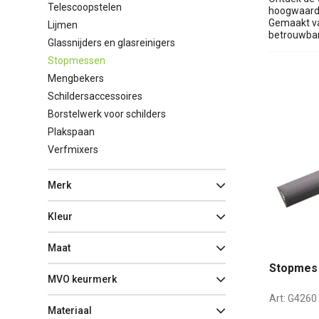
Telescoopstelen
hoogwaardi
Gemaakt va
Lijmen
betrouwbar
Glassnijders en glasreinigers
Stopmessen
Mengbekers
Schildersaccessoires
Borstelwerk voor schilders
Plakspaan
Verfmixers
Merk
Kleur
Maat
Stopmes 
MVO keurmerk
Art:
G4260
Materiaal