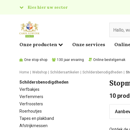
Kies hier uw sector
& Food
edical
Onze producten
Onze services
Online
One stop shop
130 jaar ervaring
Online bestelgemak
Home
Webshop
Schildersartikelen
Schildersbenodigdheden
St
Stopm
Schildersbenodigdheden
Verfbakjes
10
prod
Verfemmers
Verfroosters
Roerhoutjes
Tapes en plakband
Afstrijkmessen
Ontdek de 