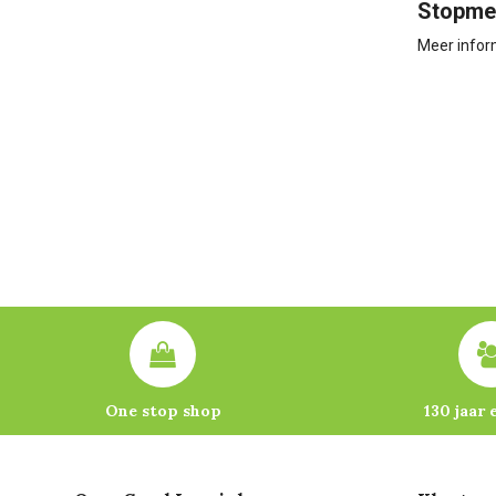
Stopme
Meer infor
One stop shop
130 jaar 