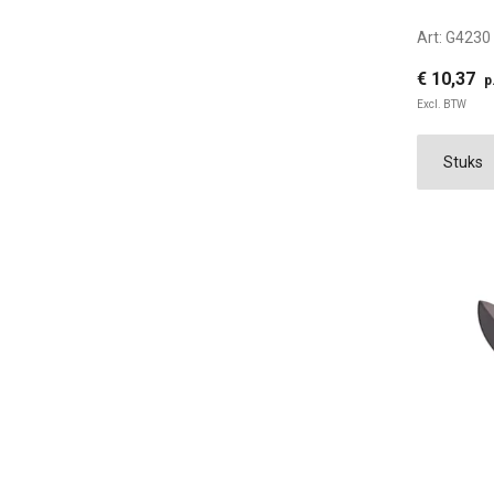
Art:
G4230
€ 10,37
p
Excl. BTW