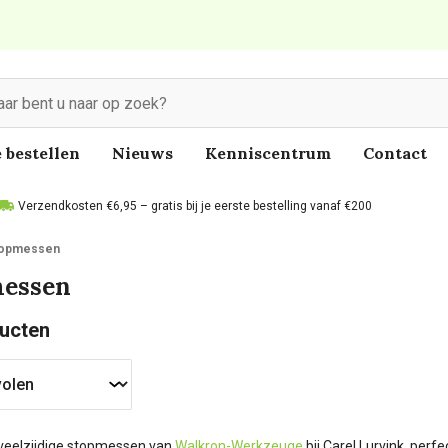
 bestellen
Nieuws
Kenniscentrum
Contact
Verzendkosten €6,95 – gratis bij je eerste bestelling vanaf €200
opmessen
essen
ucten
veelzijdige stopmessen van
Walkron-Werkzeuge
bij Carel Lurvink, perf