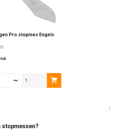
gen Pro stopmes Engels
20
stuk
Toevoegen aan winkelwagen
1
n stopmessen?