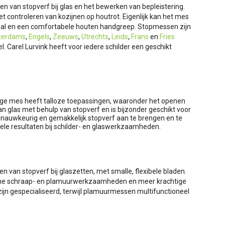
n van stopverf bij glas en het bewerken van bepleistering.
t controleren van kozijnen op houtrot. Eigenlijk kan het mes
staal en een comfortabele houten handgreep. Stopmessen zijn
terdams
,
Engels
,
Zeeuws
,
Utrechts
,
Leids
,
Frans
en
Fries
. Carel Lurvink heeft voor iedere schilder een geschikt
jdige mes heeft talloze toepassingen, waaronder het openen
n glas met behulp van stopverf en is bijzonder geschikt voor
nauwkeurig en gemakkelijk stopverf aan te brengen en te
ele resultaten bij schilder- en glaswerkzaamheden.
van stopverf bij glaszetten, met smalle, flexibele bladen.
emene schraap- en plamuurwerkzaamheden en meer krachtige
zijn gespecialiseerd, terwijl plamuurmessen multifunctioneel