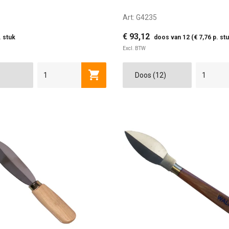
Art:
G4235
€ 93,12
. stuk
doos van 12 (€ 7,76 p. stu
Excl. BTW
Toevoegen aan winkelwagen