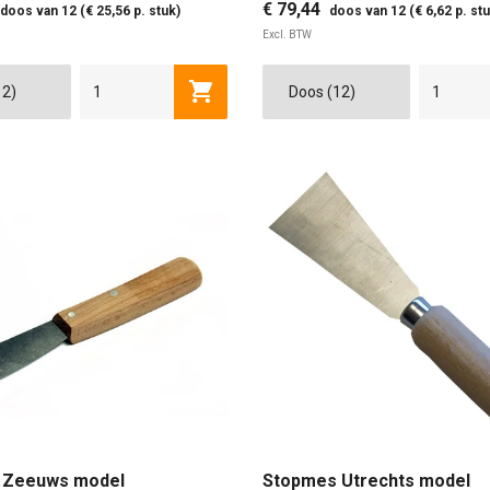
€ 79,44
doos van 12 (€ 25,56 p. stuk)
doos van 12 (€ 6,62 p. stu
Excl. BTW
Toevoegen aan winkelwagen
 Zeeuws model
Stopmes Utrechts model