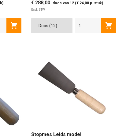
€ 288,00
k)
doos van 12 (€ 24,00 p. stuk)
Excl. BTW
Toevoegen aan winkelwagen
Toevoegen a
Stopmes Leids model