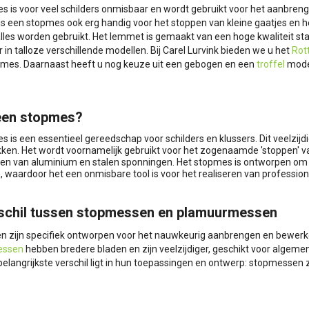
 is voor veel schilders onmisbaar en wordt gebruikt voor het aanbrenge
s een stopmes ook erg handig voor het stoppen van kleine gaatjes en he
 alles worden gebruikt. Het lemmet is gemaakt van een hoge kwaliteit 
r in talloze verschillende modellen. Bij Carel Lurvink bieden we u het
Rot
mes. Daarnaast heeft u nog keuze uit een gebogen en een
troffel
model
een stopmes?
 is een essentieel gereedschap voor schilders en klussers. Dit veelzi
kken. Het wordt voornamelijk gebruikt voor het zogenaamde 'stoppen' va
en van aluminium en stalen sponningen. Het stopmes is ontworpen om 
 waardoor het een onmisbare tool is voor het realiseren van profession
schil tussen stopmessen en plamuurmessen
 zijn specifiek ontworpen voor het nauwkeurig aanbrengen en bewerken 
essen
hebben bredere bladen en zijn veelzijdiger, geschikt voor alg
belangrijkste verschil ligt in hun toepassingen en ontwerp: stopmessen 