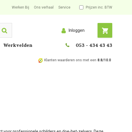
Werken Bij
Ons verhaal
Service
Prijzen inc. BTW
Inloggen
Search
Werkvelden
053 - 434 43 43
Klanten waarderen ons met een
8.8/10.0
ect voor professionele schilders en doe-het-zelvers. Deze