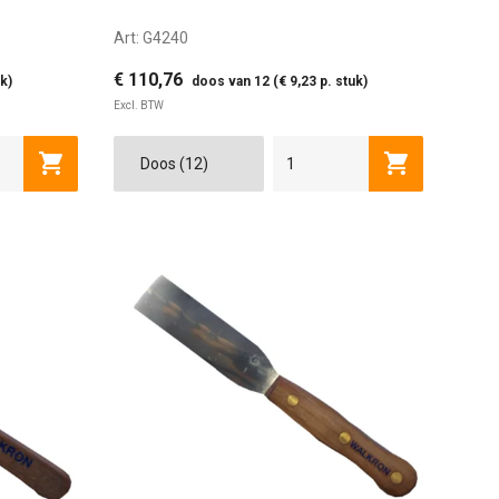
Art:
G4240
€ 110,76
k)
doos van 12 (€ 9,23 p. stuk)
Excl. BTW
Toevoegen aan winkelwagen
Toevoegen a