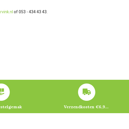
rvink.nl
of 053 - 434 43 43.
estelgemak
Verzendkosten €6,95 – gratis bij je eerste bestelling vanaf €200