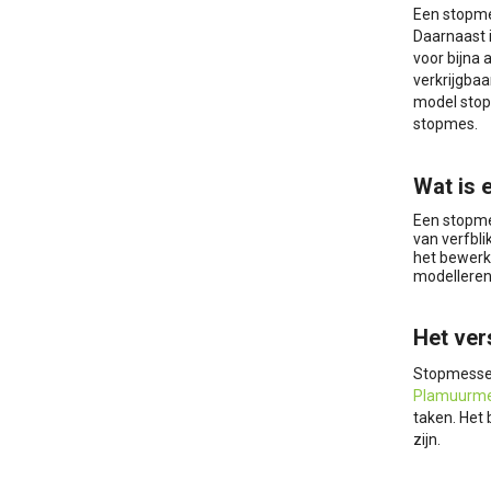
Een stopmes
Daarnaast i
voor bijna
verkrijgbaa
model stop
stopmes.
Wat is 
Een stopmes
van verfbli
het bewerk
modelleren,
Het ver
Stopmessen
Plamuurm
taken. Het 
zijn.