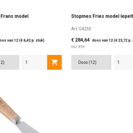
Frans model
Stopmes Fries model lepelt
Art:
G4250
€ 284,64
oos van 12 (€ 6,42 p. stuk)
doos van 12 (€ 23,72 p. 
Excl. BTW
Toevoegen aan winkelwagen