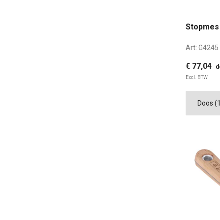
Stopmes 
Art:
G4245
€ 77,04
d
Excl. BTW