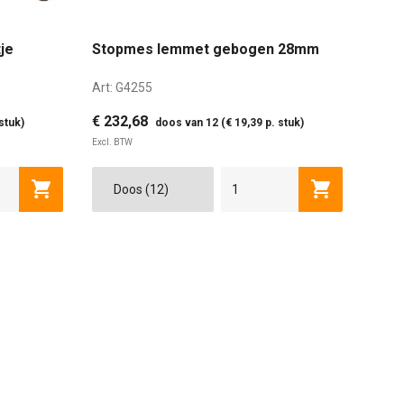
je
Stopmes lemmet gebogen 28mm
Art:
G4255
€ 232,68
stuk)
doos van 12 (€ 19,39 p. stuk)
Excl. BTW
Toevoegen aan winkelwagen
Toevoegen a