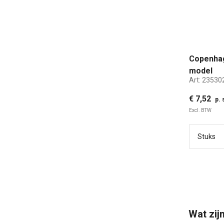
Copenha
model
Art:
23530
€ 7,52
p. 
Excl. BTW
Wat zij