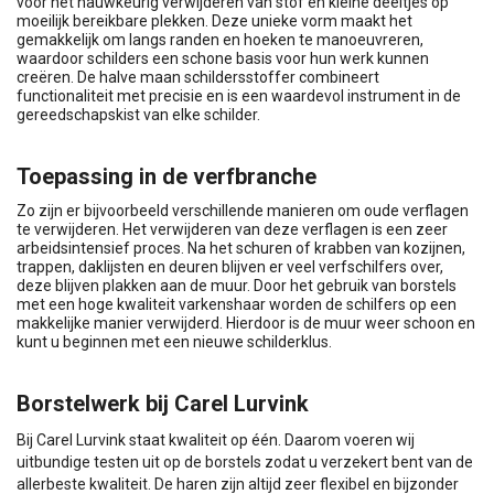
voor het nauwkeurig verwijderen van stof en kleine deeltjes op
moeilijk bereikbare plekken. Deze unieke vorm maakt het
gemakkelijk om langs randen en hoeken te manoeuvreren,
waardoor schilders een schone basis voor hun werk kunnen
creëren. De halve maan schildersstoffer combineert
functionaliteit met precisie en is een waardevol instrument in de
gereedschapskist van elke schilder.
Toepassing in de verfbranche
Zo zijn er bijvoorbeeld verschillende manieren om oude verflagen
te verwijderen. Het verwijderen van deze verflagen is een zeer
arbeidsintensief proces. Na het schuren of krabben van kozijnen,
trappen, daklijsten en deuren blijven er veel verfschilfers over,
deze blijven plakken aan de muur. Door het gebruik van borstels
met een hoge kwaliteit varkenshaar worden de schilfers op een
makkelijke manier verwijderd. Hierdoor is de muur weer schoon en
kunt u beginnen met een nieuwe schilderklus.
Borstelwerk bij Carel Lurvink
Bij Carel Lurvink staat kwaliteit op één. Daarom voeren wij
uitbundige testen uit op de borstels zodat u verzekert bent van de
allerbeste kwaliteit. De haren zijn altijd zeer flexibel en bijzonder