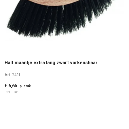
Half maantje extra lang zwart varkenshaar
Art:
241L
€ 6,65
p. stuk
Excl. BTW