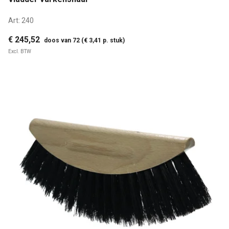
Art:
240
€ 245,52
doos van 72 (€ 3,41 p. stuk)
Excl. BTW