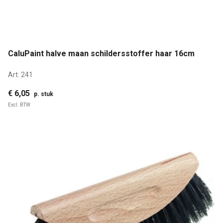
CaluPaint halve maan schildersstoffer haar 16cm
Art:
241
€ 6,05
p. stuk
Excl. BTW