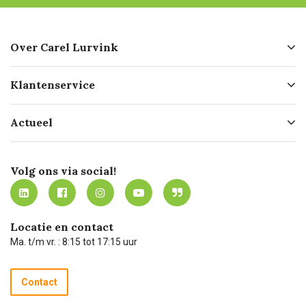
Over Carel Lurvink
Over ons
Klantenservice
Geschiedenis
Hofleverancier
Bestellen
Actueel
Missie
Bezorgen
Certificering
Software koppelingen
Merken
Werken bij Carel Lurvink
Mijn Carel Lurvink
Innovation LAB
Volg ons via social!
MVO
Mijn Carel Lurvink instructievideo's
Tevreden klanten
Carel Lurvink App
Carel Lurvink Blog
Hulp op afstand
Carel de podcast
Locatie en contact
Technische dienst
Ma. t/m vr. : 8:15 tot 17:15 uur
Retourneren
Recycle programma
Contact
Betalen