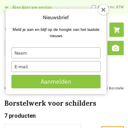
Kies hier uw sector
Prijzen inc. BTW
Nieuwsbrief
Menu
Meld je aan en blijf op de hoogte van het laatste
nieuws
Type
Search
Sca
your
name
Type
your
email
Aanmelden
Home
Webshop
Schildersartikelen
Schildersbenodigdheden
Borstelwer
Borstelwerk voor schilders
7
producten