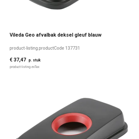
Vileda Geo afvalbak deksel gleuf blauw
product-listing.productCode
137731
€ 37,47
p. stuk
product-listing.exTax