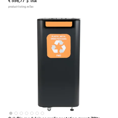
€ 556,77
p. stuk
product-listing.exTax