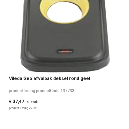
Vileda Geo afvalbak deksel rond geel
product-listing.productCode
137733
€ 37,47
p. stuk
product-listing.exTax