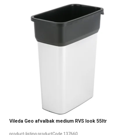
Vileda Geo afvalbak medium RVS look 55ltr
product-listing.productCode
137660