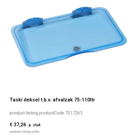
Taski deksel t.b.v. afvalzak 75-110ltr
product-listing.productCode
7517263
€ 37,26
p. stuk
product-listing.exTax