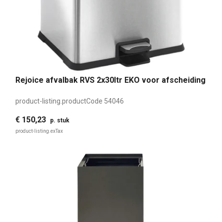
Rejoice afvalbak RVS 2x30ltr EKO voor afscheiding
product-listing.productCode
54046
€ 150,23
p. stuk
product-listing.exTax