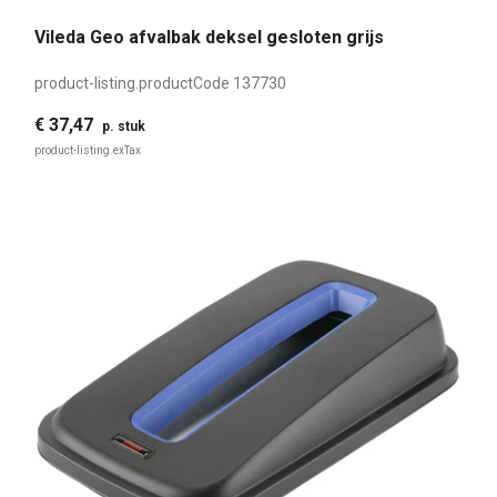
Vileda Geo afvalbak deksel gesloten grijs
product-listing.productCode
137730
€ 37,47
p. stuk
product-listing.exTax