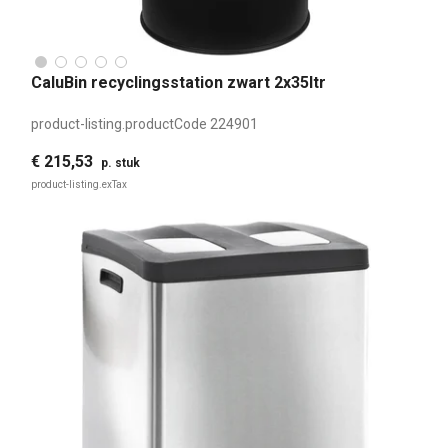
CaluBin recyclingsstation zwart 2x35ltr
product-listing.productCode
224901
€ 215,53
p. stuk
product-listing.exTax