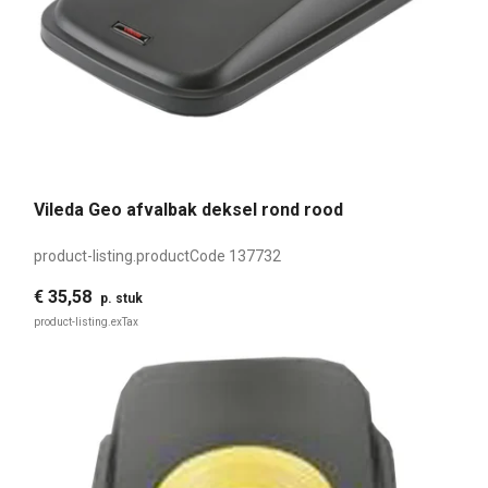
Vileda Geo afvalbak deksel rond rood
product-listing.productCode
137732
€ 35,58
p. stuk
product-listing.exTax