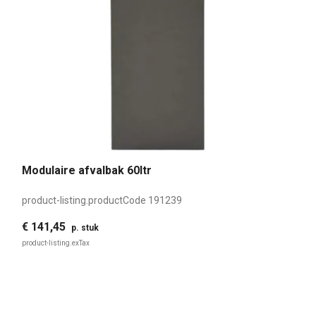
Modulaire afvalbak 60ltr
product-listing.productCode
191239
€ 141,45
p. stuk
product-listing.exTax