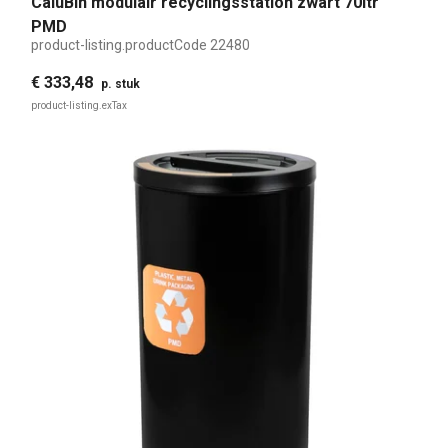
CaluBin modulair recyclingsstation zwart 70ltr
PMD
product-listing.productCode
22480
€ 333,48
p. stuk
product-listing.exTax