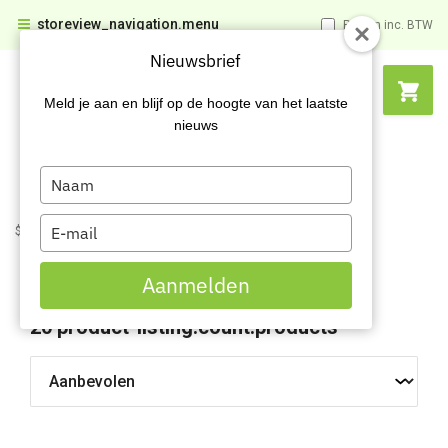
storeview_navigation.menu
Prijzen inc. BTW
Nieuwsbrief
Meld je aan en blijf op de hoogte van het laatste
nieuws
Type
your
name
Type
$name
$name
011
Afvalbakken
Afvalscheiding
your
email
Afvalscheiding
Aanmelden
20
product-listing.count.products