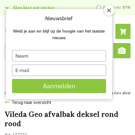
Kies hier uw sector
Prijzen inc. BTW
Nieuwsbrief
Menu
Meld je aan en blijf op de hoogte van het laatste
nieuws
Type
Search
Sca
your
name
Type
your
email
Aanmelden
Home
Webshop
Afvalbakken en -zakken
Afvalbakken
Vileda Geo afvalba
Terug naar overzicht
Vileda Geo afvalbak deksel rond
rood