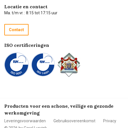
Hulp op afstand
Carel de podcast
Locatie en contact
Technische dienst
Ma. t/m vr. : 8:15 tot 17:15 uur
Retourneren
Recycle programma
Contact
Betalen
ISO certificeringen
Producten voor een schone, veilige en gezonde
werkomgeving
Leveringsvoorwaarden
Gebruiksovereenkomst
Privacy
© 2026 by Carel Lurvink