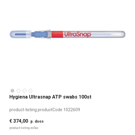
Hygiena Ultrasnap ATP swabs 100st
product-listing.productCode
1022609
€ 374,00
p. doos
product-listing.exTax