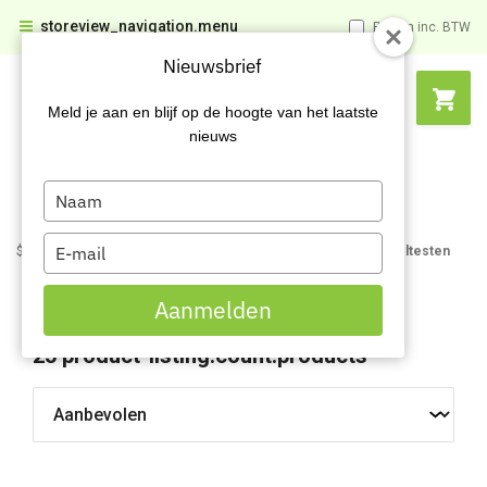
storeview_navigation.menu
Prijzen inc. BTW
Nieuwsbrief
Meld je aan en blijf op de hoogte van het laatste
nieuws
Type
your
name
Type
$name
$name
$name
Voedselveiligheid
Hygiena ATP sneltesten
your
email
Hygiena ATP sneltesten
Aanmelden
25
product-listing.count.products