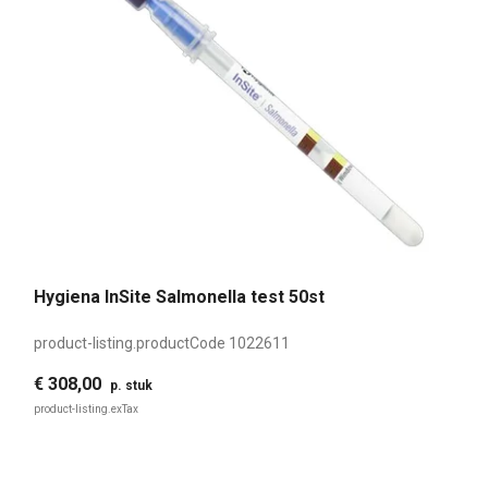
Hygiena InSite Salmonella test 50st
product-listing.productCode
1022611
€ 308,00
p. stuk
product-listing.exTax