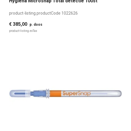
Hygiena Microsnap Total detectie 100st
product-listing.productCode
1022626
€ 385,00
p. doos
product-listing.exTax