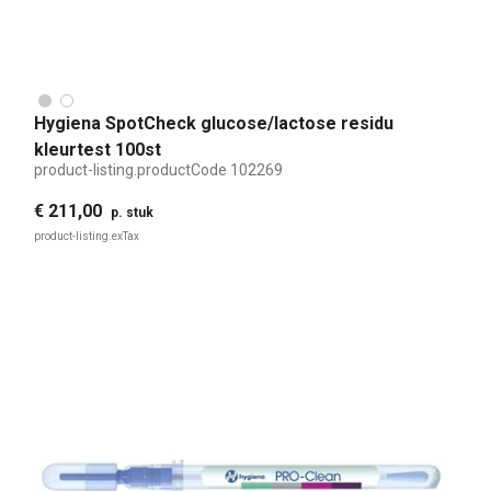
Hygiena SpotCheck glucose/lactose residu
kleurtest 100st
product-listing.productCode
102269
€ 211,00
p. stuk
product-listing.exTax