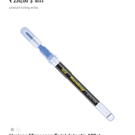
€ 230,00
p. doos
product-listing.exTax