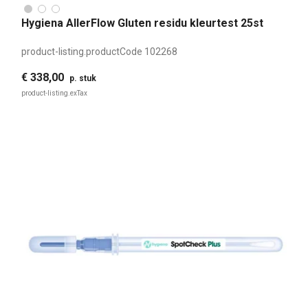
Hygiena AllerFlow Gluten residu kleurtest 25st
product-listing.productCode
102268
€ 338,00
p. stuk
product-listing.exTax