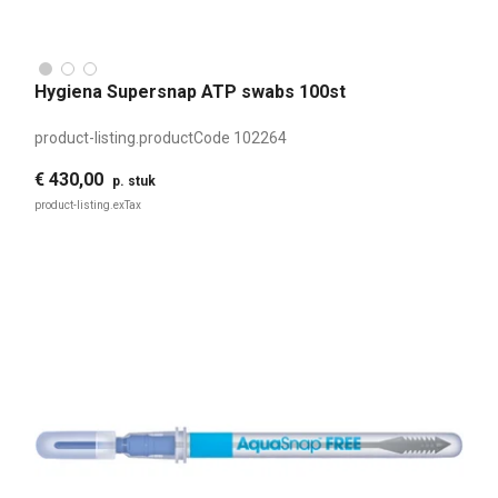
Hygiena Supersnap ATP swabs 100st
product-listing.productCode
102264
€ 430,00
p. stuk
product-listing.exTax