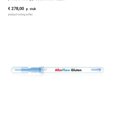
€ 278,00
p. stuk
product-listing.exTax