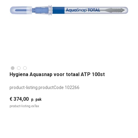
Hygiena Aquasnap voor totaal ATP 100st
product-listing.productCode
102266
€ 374,00
p. pak
product-listing.exTax