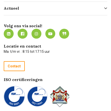
Hofleverancier
Bestellen
Actueel
Missie
Bezorgen
Certificering
Software koppelingen
Merken
Werken bij Carel Lurvink
Mijn Carel Lurvink
Innovation LAB
Volg ons via social!
MVO
Mijn Carel Lurvink instructievideo's
Tevreden klanten
Carel Lurvink App
Carel Lurvink Blog
Hulp op afstand
Carel de podcast
Locatie en contact
Technische dienst
Ma. t/m vr. : 8:15 tot 17:15 uur
Retourneren
Recycle programma
Contact
Betalen
ISO certificeringen