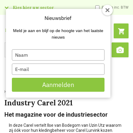
Kies hier uw sector
Prijzen inc. BTW
Nieuwsbrief
Menu
Meld je aan en blijf op de hoogte van het laatste
nieuws
Type
Search
Sca
your
name
Type
your
email
Aanmelden
Home
Kenniscentrum
Industry Carel 2021
Industry Carel 2021
Het magazine voor de industriesector
In deze Carel vertelt Ilse van Bodegom van Uzin Utz waarom
zij óók voor hun kledingbeheer voor Carel Lurvink kozen.