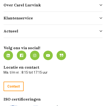
Over Carel Lurvink
Over ons
Klantenservice
Geschiedenis
Hofleverancier
Bestellen
Actueel
Missie
Bezorgen
Certificering
Software koppelingen
Merken
Werken bij Carel Lurvink
Mijn Carel Lurvink
Innovation LAB
Volg ons via social!
MVO
Mijn Carel Lurvink instructievideo's
Tevreden klanten
Carel Lurvink App
Carel Lurvink Blog
Hulp op afstand
Carel de podcast
Locatie en contact
Technische dienst
Ma. t/m vr. : 8:15 tot 17:15 uur
Retourneren
Recycle programma
Contact
Betalen
ISO certificeringen