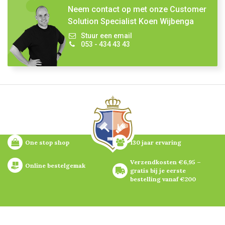
Neem contact op met onze Customer
Solution Specialist Koen Wijbenga
Stuur een email
053 - 434 43 43
One stop shop
130 jaar ervaring
Verzendkosten €6,95 – 
Online bestelgemak
gratis bij je eerste 
bestelling vanaf €200