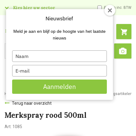
Kies hier uw sector
Prijzen inc. BTW
Nieuwsbrief
Menu
Meld je aan en blijf op de hoogte van het laatste
nieuws
Type
Search
Sca
your
name
Type
your
email
Aanmelden
Home
Webshop
Veiligheidsartikelen
Signalisatie
Afbakeningsartikelen
Terug naar overzicht
Merkspray rood 500ml
Art:
1085