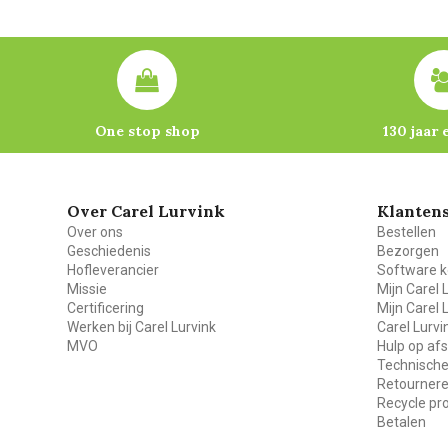
One stop shop
130 jaar 
Over Carel Lurvink
Klantens
Over ons
Bestellen
Geschiedenis
Bezorgen
Hofleverancier
Software k
Missie
Mijn Carel 
Certificering
Mijn Carel 
Werken bij Carel Lurvink
Carel Lurv
MVO
Hulp op af
Technische
Retourner
Recycle p
Betalen