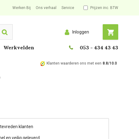
Werken Bij
Ons verhaal
Service
Prijzen inc. BTW
Inloggen
Search
Werkvelden
053 - 434 43 43
Klanten waarderen ons met een
8.8/10.0
m
 tevreden klanten
nel en veilig geleverd