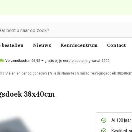
 bestellen
Nieuws
Kenniscentrum
Contact
Verzendkosten €6,95 – gratis bij je eerste bestelling vanaf €200
rk
Stelen en benodigdheden
Vileda NanoTech micro reinigingsdoek 38x40c
ngsdoek 38x40cm
Al 130 jaar
Kwaliteit, s