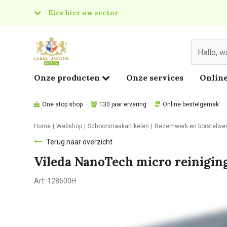
Kies hier uw sector
& Food
edical
Onze producten
Onze services
Online
One stop shop
130 jaar ervaring
Online bestelgemak
Home
Webshop
Schoonmaakartikelen
Bezemwerk en borstelwe
Terug naar overzicht
Vileda NanoTech micro reinigi
Art:
128600H