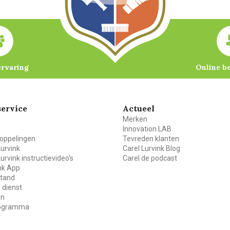
ervaring
Online b
ervice
Actueel
Merken
Innovation LAB
oppelingen
Tevreden klanten
Lurvink
Carel Lurvink Blog
Lurvink instructievideo's
Carel de podcast
ink App
stand
 dienst
en
rogramma