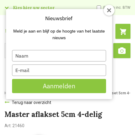
Kies hier uw sector
Prijzen inc. BTW
Nieuwsbrief
Menu
Meld je aan en blijf op de hoogte van het laatste
nieuws
Type
Search
Sca
your
name
Type
your
email
Aanmelden
Home
Webshop
Schildersartikelen
Verfrollers
Master aflakset 5cm 4-de
Terug naar overzicht
Master aflakset 5cm 4-delig
Art:
21460