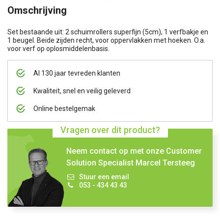
Omschrijving
Set bestaande uit: 2 schuimrollers superfijn (5cm), 1 verfbakje en
1 beugel. Beide zijden recht, voor oppervlakken met hoeken. O.a.
voor verf op oplosmiddelenbasis.
Al 130 jaar tevreden klanten
Kwaliteit, snel en veilig geleverd
Online bestelgemak
Vragen over dit product?
Neem contact op met onze Customer
Solution Specialist Marcel Tersteeg
Stuur een email
053 - 434 43 43