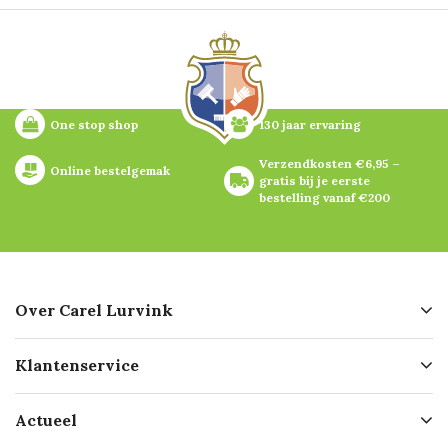
One stop shop
130 jaar ervaring
Verzendkosten €6,95 – 
Online bestelgemak
gratis bij je eerste 
bestelling vanaf €200
Over Carel Lurvink
Over ons
Klantenservice
Geschiedenis
Hofleverancier
Bestellen
Actueel
Missie
Bezorgen