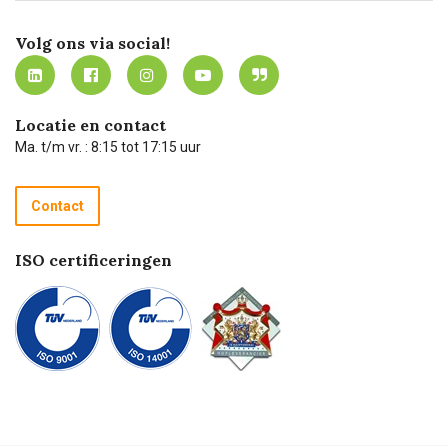
Certificering
Software koppelingen
Merken
Werken bij Carel Lurvink
Mijn Carel Lurvink
Innovation LAB
Volg ons via social!
MVO
Mijn Carel Lurvink instructievideo's
Tevreden klanten
Carel Lurvink App
Carel Lurvink Blog
Hulp op afstand
Carel de podcast
Locatie en contact
Technische dienst
Ma. t/m vr. : 8:15 tot 17:15 uur
Retourneren
Recycle programma
Contact
Betalen
ISO certificeringen