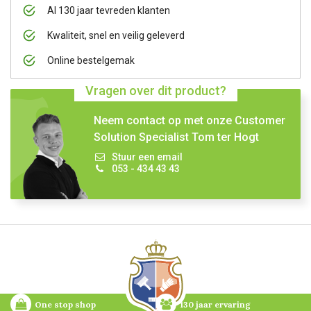
Al 130 jaar tevreden klanten
Kwaliteit, snel en veilig geleverd
Online bestelgemak
Vragen over dit product?
Neem contact op met onze Customer
Solution Specialist Tom ter Hogt
Stuur een email
053 - 434 43 43
One stop shop
130 jaar ervaring