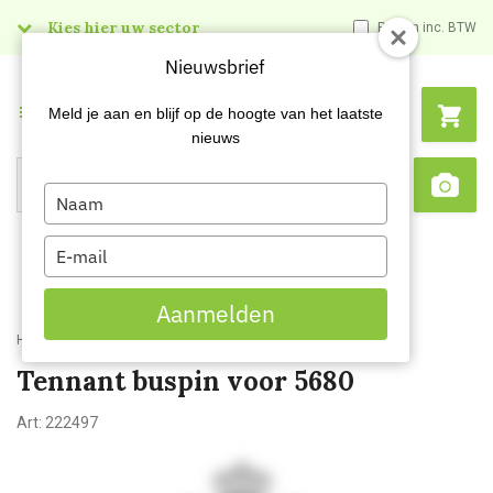
Kies hier uw sector
Prijzen inc. BTW
Nieuwsbrief
Menu
Meld je aan en blijf op de hoogte van het laatste
nieuws
Type
Search
Sca
your
name
Type
your
email
Aanmelden
Home
Tennant buspin voor 5680
Tennant buspin voor 5680
Art:
222497