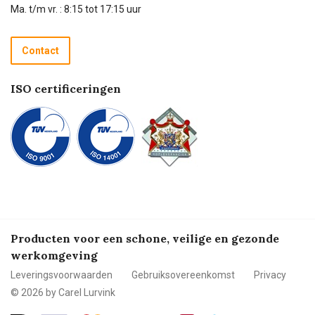
Technische dienst
Ma. t/m vr. : 8:15 tot 17:15 uur
Retourneren
Recycle programma
Contact
Betalen
ISO certificeringen
Producten voor een schone, veilige en gezonde
werkomgeving
Leveringsvoorwaarden
Gebruiksovereenkomst
Privacy
© 2026 by Carel Lurvink