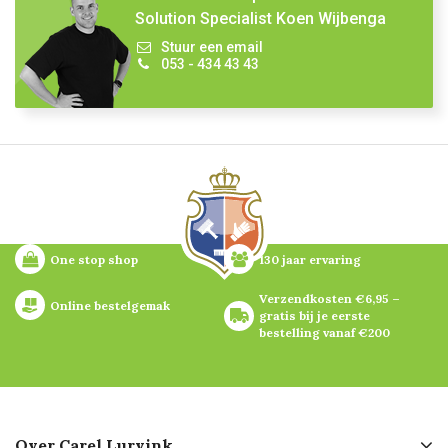
Solution Specialist Koen Wijbenga
Stuur een email
053 - 434 43 43
One stop shop
130 jaar ervaring
Verzendkosten €6,95 – 
Online bestelgemak
gratis bij je eerste 
bestelling vanaf €200
Over Carel Lurvink