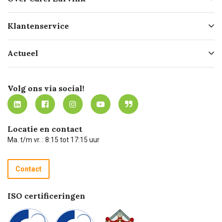
Over ons
Klantenservice
Geschiedenis
Hofleverancier
Bestellen
Actueel
Missie
Bezorgen
Certificering
Software koppelingen
Merken
Werken bij Carel Lurvink
Mijn Carel Lurvink
Innovation LAB
Volg ons via social!
MVO
Mijn Carel Lurvink instructievideo's
Tevreden klanten
Carel Lurvink App
Carel Lurvink Blog
Hulp op afstand
Carel de podcast
Locatie en contact
Technische dienst
Ma. t/m vr. : 8:15 tot 17:15 uur
Retourneren
Recycle programma
Contact
Betalen
ISO certificeringen