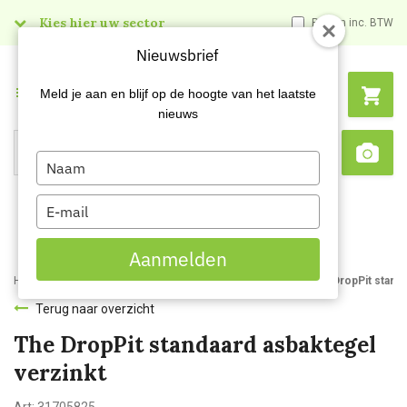
Kies hier uw sector
Prijzen inc. BTW
Nieuwsbrief
Menu
Meld je aan en blijf op de hoogte van het laatste
nieuws
Type
Search
Sca
your
name
Type
your
email
Aanmelden
Home
Webshop
Afvalbakken en -zakken
Afvalbakken
The DropPit standa
Terug naar overzicht
The DropPit standaard asbaktegel
verzinkt