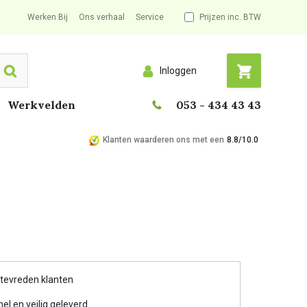
Werken Bij
Ons verhaal
Service
Prijzen inc. BTW
Inloggen
Search
Werkvelden
053 - 434 43 43
Klanten waarderen ons met een
8.8/10.0
 tevreden klanten
nel en veilig geleverd