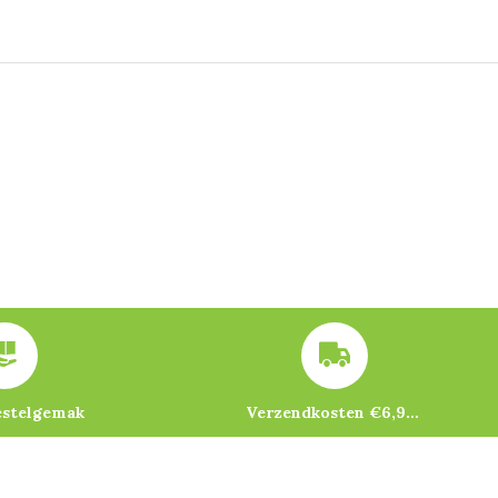
estelgemak
Verzendkosten €6,95 – gratis bij je eerste bestelling vanaf €200