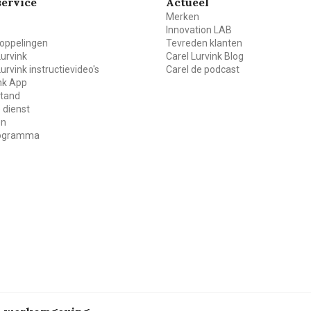
ervice
Actueel
Merken
Innovation LAB
oppelingen
Tevreden klanten
Lurvink
Carel Lurvink Blog
Lurvink instructievideo's
Carel de podcast
ink App
stand
 dienst
en
rogramma