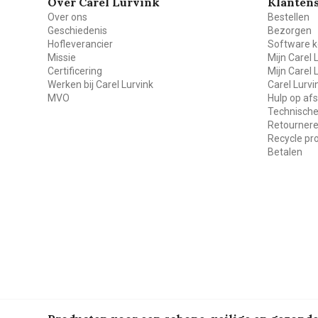
Over Carel Lurvink
Klantens
Over ons
Bestellen
Geschiedenis
Bezorgen
Hofleverancier
Software k
Missie
Mijn Carel 
Certificering
Mijn Carel 
Werken bij Carel Lurvink
Carel Lurv
MVO
Hulp op af
Technische
Retourner
Recycle p
Betalen