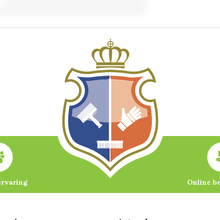
ervaring
Online b