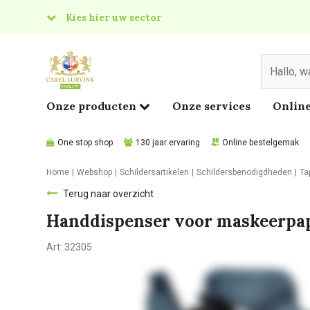
Kies hier uw sector
& Food
edical
Onze producten
Onze services
Online
One stop shop
130 jaar ervaring
Online bestelgemak
Home
Webshop
Schildersartikelen
Schildersbenodigdheden
Ta
Terug naar overzicht
Handdispenser voor maskeerpa
Art:
32305