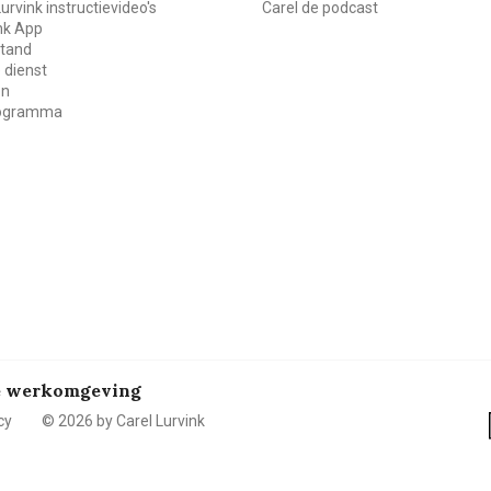
Lurvink instructievideo's
Carel de podcast
ink App
stand
 dienst
en
rogramma
de werkomgeving
cy
© 2026 by Carel Lurvink