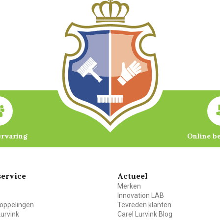
ervaring
Online b
ervice
Actueel
Merken
Innovation LAB
oppelingen
Tevreden klanten
Lurvink
Carel Lurvink Blog