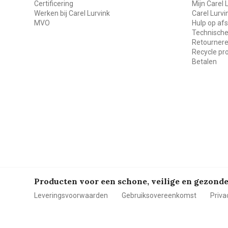
Certificering
Mijn Carel 
Werken bij Carel Lurvink
Carel Lurv
MVO
Hulp op af
Technische
Retourner
Recycle p
Betalen
Producten voor een schone, veilige en gezon
Leveringsvoorwaarden
Gebruiksovereenkomst
Priva