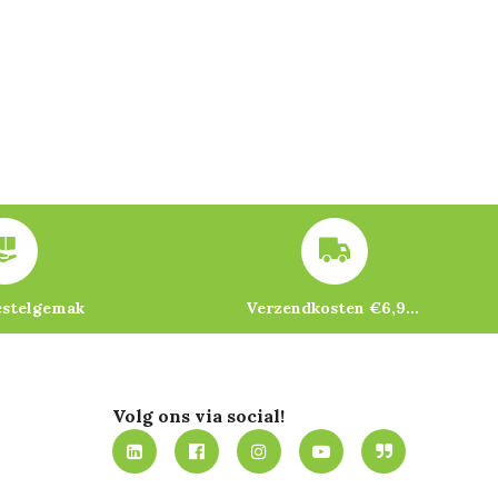
estelgemak
Verzendkosten €6,95 – gratis bij je eerste bestelling vanaf €200
Volg ons via social!