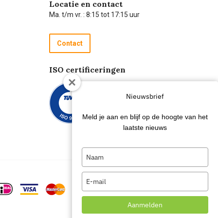
Locatie en contact
Ma. t/m vr. : 8:15 tot 17:15 uur
Contact
ISO certificeringen
Nieuwsbrief
Meld je aan en blijf op de hoogte van het
laatste nieuws
Type
your
name
Type
your
email
Aanmelden