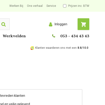
Werken Bij
Ons verhaal
Service
Prijzen inc. BTW
Inloggen
Search
Werkvelden
053 - 434 43 43
Klanten waarderen ons met een
8.8/10.0
 tevreden klanten
nel en veilig geleverd