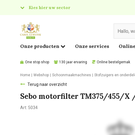
Kies hier uw sector
& Food
edical
Onze producten
Onze services
Online
One stop shop
130 jaar ervaring
Online bestelgemak
Home
Webshop
Schoonmaakmachines
Stofzuigers en onderde
Terug naar overzicht
Sebo motorfilter TM375/455/X
Art:
5034