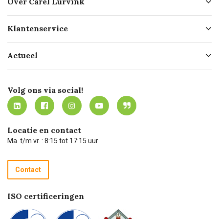
Over Carel Lurvink
Over ons
Klantenservice
Geschiedenis
Hofleverancier
Bestellen
Actueel
Missie
Bezorgen
Certificering
Software koppelingen
Merken
Werken bij Carel Lurvink
Mijn Carel Lurvink
Innovation LAB
Volg ons via social!
MVO
Mijn Carel Lurvink instructievideo's
Tevreden klanten
Carel Lurvink App
Carel Lurvink Blog
Hulp op afstand
Carel de podcast
Locatie en contact
Technische dienst
Ma. t/m vr. : 8:15 tot 17:15 uur
Retourneren
Recycle programma
Contact
Betalen
ISO certificeringen