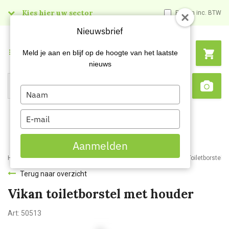
Kies hier uw sector
Prijzen inc. BTW
Nieuwsbrief
Menu
Meld je aan en blijf op de hoogte van het laatste
nieuws
Type
Search
Sca
your
name
Type
your
email
Aanmelden
Home
Webshop
Schoonmaakartikelen
Toilet accessoires
Toiletborstels
Terug naar overzicht
Vikan toiletborstel met houder
Art:
50513