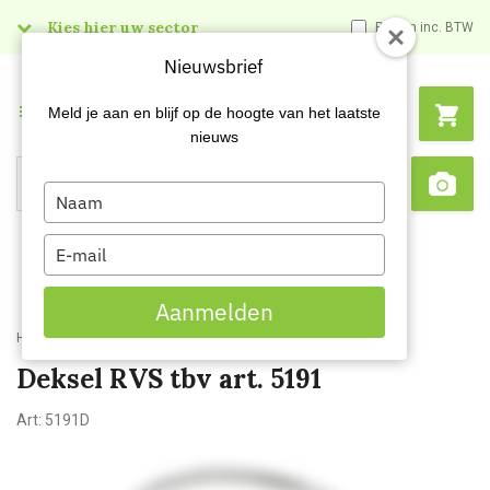
Kies hier uw sector
Prijzen inc. BTW
Nieuwsbrief
Menu
Meld je aan en blijf op de hoogte van het laatste
nieuws
Type
Search
Sca
your
name
Type
your
email
Aanmelden
Home
Deksel RVS tbv art. 5191
Deksel RVS tbv art. 5191
Art:
5191D