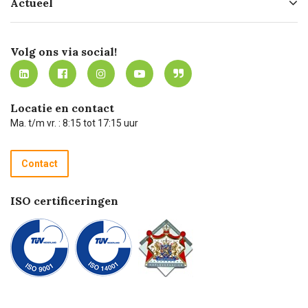
Actueel
Missie
Bezorgen
Certificering
Software koppelingen
Merken
Werken bij Carel Lurvink
Mijn Carel Lurvink
Innovation LAB
Volg ons via social!
MVO
Mijn Carel Lurvink instructievideo's
Tevreden klanten
Carel Lurvink App
Carel Lurvink Blog
Hulp op afstand
Carel de podcast
Locatie en contact
Technische dienst
Ma. t/m vr. : 8:15 tot 17:15 uur
Retourneren
Recycle programma
Contact
Betalen
ISO certificeringen