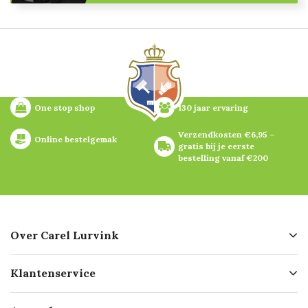
One stop shop
130 jaar ervaring
Verzendkosten €6,95 – 
Online bestelgemak
gratis bij je eerste 
bestelling vanaf €200
Over Carel Lurvink
Over ons
Klantenservice
Geschiedenis
Hofleverancier
Bestellen