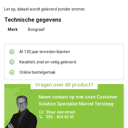
Let op, deksel wordt geleverd zonder emmer.
Technische gegevens
Merk
Bosgraaf
Al 130 jaar tevreden klanten
Kwaliteit, snel en veilig geleverd
Online bestelgemak
Vragen over dit product?
Neem contact op met onze Customer
Solution Specialist Marcel Tersteeg
Stuur een email
053 - 434 43 43