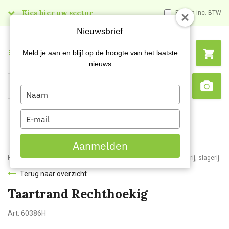
Kies hier uw sector
Prijzen inc. BTW
Nieuwsbrief
Menu
Meld je aan en blijf op de hoogte van het laatste
nieuws
Type
Search
Sca
your
name
Type
your
email
Aanmelden
Home
Webshop
Kantineartikelen
Disposable servies
Bakkerij, slagerij e
Terug naar overzicht
Taartrand Rechthoekig
Art:
60386H