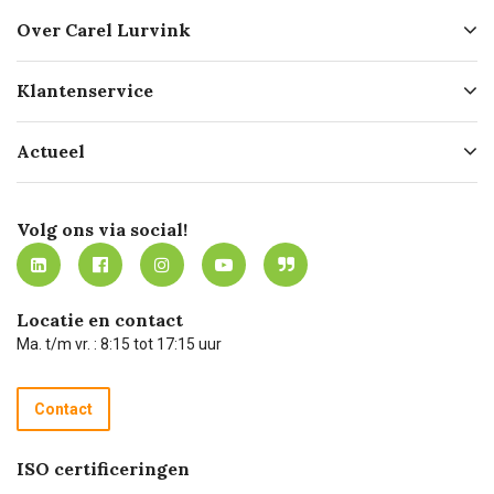
Over Carel Lurvink
Over ons
Klantenservice
Geschiedenis
Hofleverancier
Bestellen
Actueel
Missie
Bezorgen
Certificering
Software koppelingen
Merken
Werken bij Carel Lurvink
Mijn Carel Lurvink
Innovation LAB
Volg ons via social!
MVO
Mijn Carel Lurvink instructievideo's
Tevreden klanten
Carel Lurvink App
Carel Lurvink Blog
Hulp op afstand
Carel de podcast
Locatie en contact
Technische dienst
Ma. t/m vr. : 8:15 tot 17:15 uur
Retourneren
Recycle programma
Contact
Betalen
ISO certificeringen