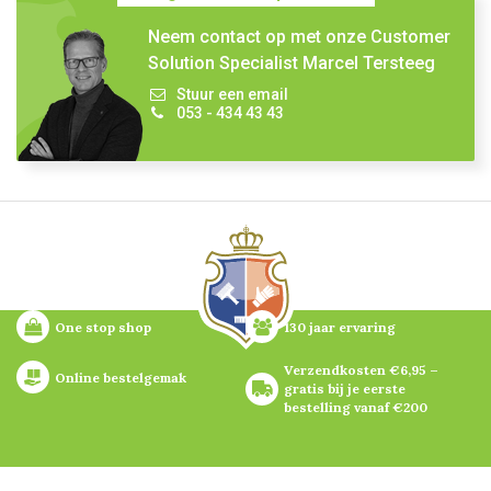
Neem contact op met onze Customer
Solution Specialist Marcel Tersteeg
Stuur een email
053 - 434 43 43
One stop shop
130 jaar ervaring
Verzendkosten €6,95 – 
Online bestelgemak
gratis bij je eerste 
bestelling vanaf €200