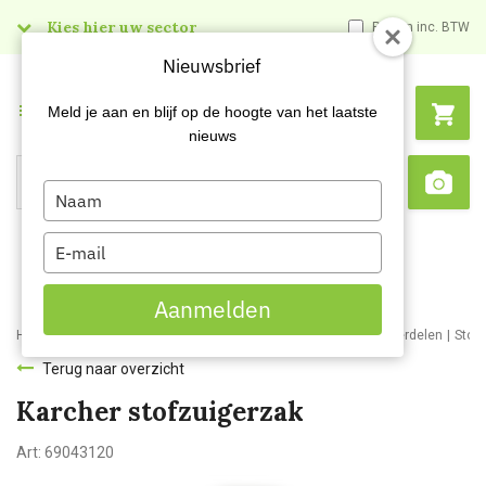
Kies hier uw sector
Prijzen inc. BTW
Nieuwsbrief
Menu
Meld je aan en blijf op de hoogte van het laatste
nieuws
Type
Search
Sca
your
name
Type
your
email
Aanmelden
Home
Webshop
Schoonmaakmachines
Stofzuigers en onderdelen
Stof
Terug naar overzicht
Karcher stofzuigerzak
Art:
69043120