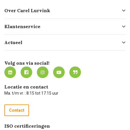
Over Carel Lurvink
Over ons
Klantenservice
Geschiedenis
Hofleverancier
Bestellen
Actueel
Missie
Bezorgen
Certificering
Software koppelingen
Merken
Werken bij Carel Lurvink
Mijn Carel Lurvink
Innovation LAB
Volg ons via social!
MVO
Mijn Carel Lurvink instructievideo's
Tevreden klanten
Carel Lurvink App
Carel Lurvink Blog
Hulp op afstand
Carel de podcast
Locatie en contact
Technische dienst
Ma. t/m vr. : 8:15 tot 17:15 uur
Retourneren
Recycle programma
Contact
Betalen
ISO certificeringen