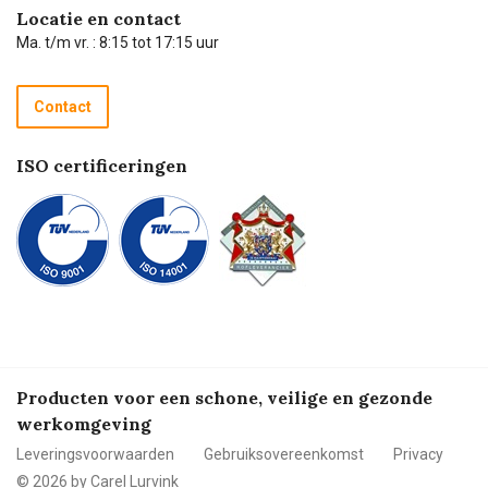
Hulp op afstand
Carel de podcast
Locatie en contact
Technische dienst
Ma. t/m vr. : 8:15 tot 17:15 uur
Retourneren
Recycle programma
Contact
Betalen
ISO certificeringen
Producten voor een schone, veilige en gezonde
werkomgeving
Leveringsvoorwaarden
Gebruiksovereenkomst
Privacy
© 2026 by Carel Lurvink