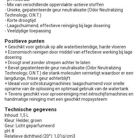
- Mix van verschillende oppervlakte-actieve stoffen
- Unieke, gepatenteerde geur neutralisatie (Odor Neutralizing
Technology; O.N.T.)
- Korte droogtijd
- Laagschuimend, effectieve reiniging bij lage dosering
- Veelzijdige toepassing
Positieve punten
+ Geschikt voor gebruik op alle waterbestendige, harde vloeren
+ Economisch reinigen door middel van effectieve werking bij lage
dosering
+ Droogt snel zonder strepen achter te laten
+ Bevat gepatenteerde geur neutralisatie (Odor Neutralizing
Technology; O.N.T.) die stank moleculen vernietigt waardoor er een
langdurige, frisse geur achterblijft
+ Ideaal voor schrobzuigmachines: laagschuimend voor snelle
opname van de oplossing en optimaal gebruik van de watertank
+ Tevens geschikt voor sproeireiniging met éénschijfsmachines en
handmatige reiniging met een geschikt mopsysteem
Technische gegevens
Inhoud: 1,5 L
Kleur: Helder, groen
Geur: Licht geparfumeerd
pH: 8
Relatieve dichtheid (20°): 1,01g/cm3