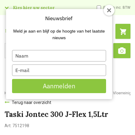
Kies hier uw sector
Prijzen inc. BTW
Nieuwsbrief
Menu
Meld je aan en blijf op de hoogte van het laatste
nieuws
Type
Search
Sca
your
name
Type
your
email
Aanmelden
Home
Webshop
Schoonmaakartikelen
Reinigingsmiddelen
Vloerreiniger
Terug naar overzicht
Taski Jontec 300 J-Flex 1,5Ltr
Art:
7512198