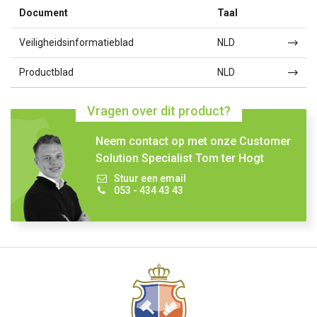
Document
Taal
Veiligheidsinformatieblad
NLD
Productblad
NLD
Vragen over dit product?
Neem contact op met onze Customer
Solution Specialist Tom ter Hogt
Stuur een email
053 - 434 43 43