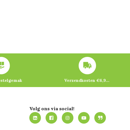
estelgemak
Verzendkosten €6,95 – gratis bij je eerste bestelling vanaf €200
Volg ons via social!