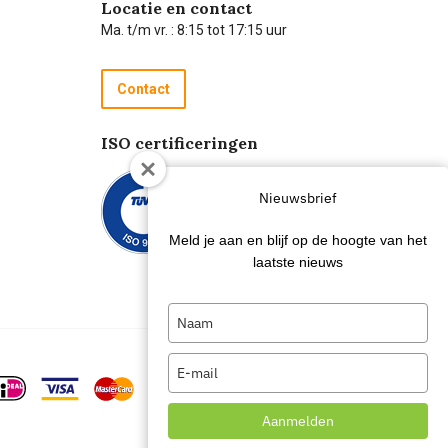
Locatie en contact
Ma. t/m vr. : 8:15 tot 17:15 uur
Contact
ISO certificeringen
Nieuwsbrief
Meld je aan en blijf op de hoogte van het
laatste nieuws
Type
your
name
Type
your
email
Aanmelden