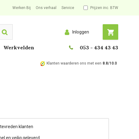
Werken Bij
Ons verhaal
Service
Prijzen inc. BTW
Inloggen
Search
Werkvelden
053 - 434 43 43
Klanten waarderen ons met een
8.8/10.0
 tevreden klanten
nel en veilig geleverd