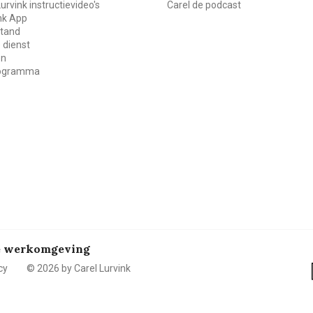
Lurvink instructievideo's
Carel de podcast
ink App
stand
 dienst
en
rogramma
de werkomgeving
cy
© 2026 by Carel Lurvink