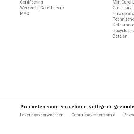
Certificering
Mijn Carel 
Werken bij Carel Lurvink
Carel Lurv
MVO
Hulp op af
Technische
Retourner
Recycle p
Betalen
Producten voor een schone, veilige en gezon
Leveringsvoorwaarden
Gebruiksovereenkomst
Priva