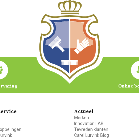
ervaring
Online b
ervice
Actueel
Merken
Innovation LAB
oppelingen
Tevreden klanten
Lurvink
Carel Lurvink Blog