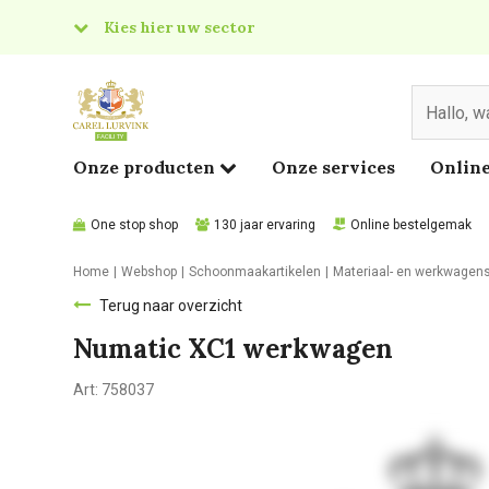
Kies hier uw sector
& Food
edical
Onze producten
Onze services
Online
One stop shop
130 jaar ervaring
Online bestelgemak
Home
Webshop
Schoonmaakartikelen
Materiaal- en werkwagen
Terug naar overzicht
Numatic XC1 werkwagen
Art:
758037