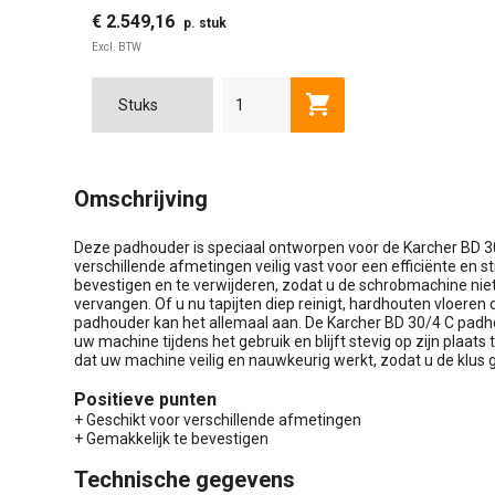
€ 2.549,16
p. stuk
Excl. BTW
Toevoegen aan winkel
Omschrijving
Deze padhouder is speciaal ontworpen voor de Karcher BD 3
verschillende afmetingen veilig vast voor een efficiënte en stre
bevestigen en te verwijderen, zodat u de schrobmachine niet
vervangen. Of u nu tapijten diep reinigt, hardhouten vloeren
padhouder kan het allemaal aan. De Karcher BD 30/4 C padho
uw machine tijdens het gebruik en blijft stevig op zijn plaats 
dat uw machine veilig en nauwkeurig werkt, zodat u de klus 
Positieve punten
+ Geschikt voor verschillende afmetingen
+ Gemakkelijk te bevestigen
Technische gegevens