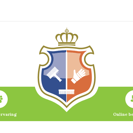
ervaring
Online b