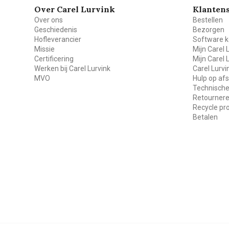
Over Carel Lurvink
Klantens
Over ons
Bestellen
Geschiedenis
Bezorgen
Hofleverancier
Software k
Missie
Mijn Carel 
Certificering
Mijn Carel 
Werken bij Carel Lurvink
Carel Lurv
MVO
Hulp op af
Technische
Retourner
Recycle p
Betalen