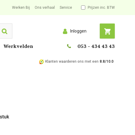
Werken Bij
Ons verhaal
Service
Prijzen inc. BTW
Inloggen
Search
Werkvelden
053 - 434 43 43
Klanten waarderen ons met een
8.8/10.0
 stuk