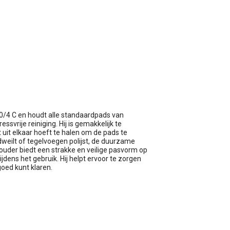
wagen
0/4 C en houdt alle standaardpads van
ssvrije reiniging. Hij is gemakkelijk te
 uit elkaar hoeft te halen om de pads te
 dweilt of tegelvoegen polijst, de duurzame
uder biedt een strakke en veilige pasvorm op
tijdens het gebruik. Hij helpt ervoor te zorgen
goed kunt klaren.