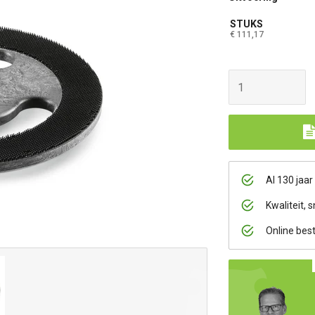
STUKS
€ 111,17
Al 130 jaar
Kwaliteit, s
Online bes