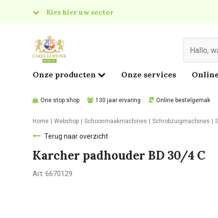
Kies hier uw sector
& Food
edical
Onze producten
Onze services
Online
One stop shop
130 jaar ervaring
Online bestelgemak
Home
Webshop
Schoonmaakmachines
Schrobzuigmachines
Terug naar overzicht
Karcher padhouder BD 30/4 C
Art:
6670129