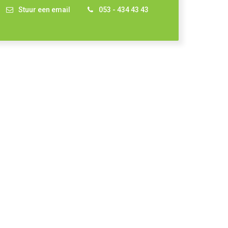
Stuur een email
053 - 434 43 43