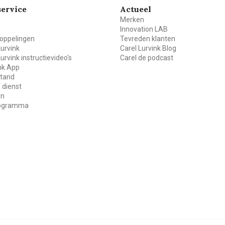
ervice
Actueel
Merken
Innovation LAB
oppelingen
Tevreden klanten
Lurvink
Carel Lurvink Blog
Lurvink instructievideo's
Carel de podcast
ink App
stand
 dienst
en
rogramma