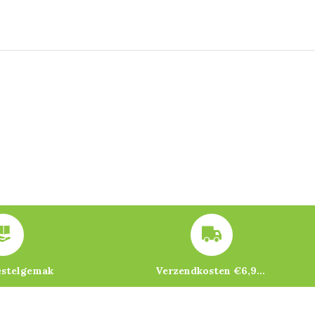
estelgemak
Verzendkosten €6,95 – gratis bij je eerste bestelling vanaf €200