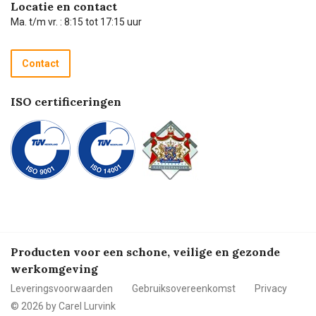
Carel de podcast
Locatie en contact
Technische dienst
Ma. t/m vr. : 8:15 tot 17:15 uur
Retourneren
Recycle programma
Contact
Betalen
ISO certificeringen
Producten voor een schone, veilige en gezonde
werkomgeving
Leveringsvoorwaarden
Gebruiksovereenkomst
Privacy
© 2026 by Carel Lurvink