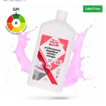
Art:
401NEXT1
Label Free
O