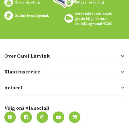
One stop shop
130 jaar ervaring
Verzendkosten €6,95 – 
Online bestelgemak
gratis bij je eerste 
bestelling vanaf €200
Over Carel Lurvink
Over ons
Klantenservice
Geschiedenis
Hofleverancier
Bestellen
Actueel
Missie
Bezorgen
Certificering
Software koppelingen
Merken
Werken bij Carel Lurvink
Mijn Carel Lurvink
Innovation LAB
Volg ons via social!
MVO
Mijn Carel Lurvink instructievideo's
Tevreden klanten
Carel Lurvink App
Carel Lurvink Blog
Hulp op afstand