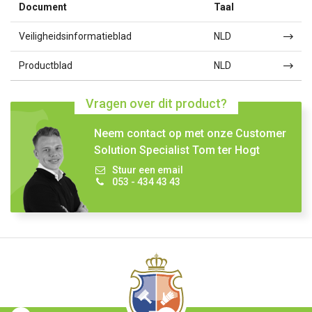
Document
Taal
Veiligheidsinformatieblad
NLD
Productblad
NLD
Vragen over dit product?
Neem contact op met onze Customer
Solution Specialist Tom ter Hogt
Stuur een email
053 - 434 43 43