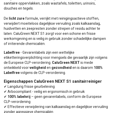
sanitaire oppervlakken, zoals wastafels, toiletten, urinoirs,
douches en tegels.
De
licht zure
formule, verrijkt met reinigingsactieve stoffen,
verwijdert moeiteloos dagelijkse vervuiling zoals kalkaanslag,
huidvetten en zeepresten zonder strepen of residu achter te
laten. CaluGreen NEXT S1 zorgt voor een schone en frisse
werkomgeving en is veilig in gebruik zonder schadeliljke dampen
of irriterende chemicaliën.
Labelfree
- Gevarenlabels zijn een wettelijke
etiketteringsverplichting voor mengsels die gevaarlijk zijn volgens
de Europese CLP-verordering.
CaluGreen NEXT
is mede
ontwikkeld voor
veiligheid
en
gezondheid
en is daarom
100%
Labelfree
volgens de CLP-verordening.
Eigenschappen CaluGreen NEXT S1 sanitairreiniger
✔ Langdurig frisse geurbeleving
✔ Arbocompliant - veilig en ergonomisch in gebruik
✔
100% labelvrij
– geen gevarenlabels, conform de Europese
CLP-verordening
✔ Effectieve verwijdering van kalkaanslag en dagelijkse vervuiling
zonder agressieve chemicaliën