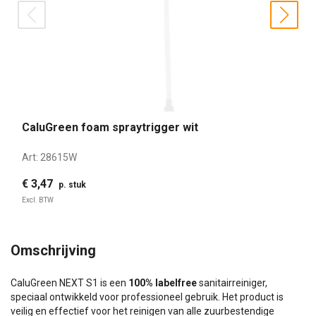
prev
nex
CaluGreen foam spraytrigger wit
Art:
28615W
€ 3,47
p. stuk
Excl. BTW
Omschrijving
CaluGreen NEXT S1 is een
100% labelfree
sanitairreiniger,
speciaal ontwikkeld voor professioneel gebruik. Het product is
veilig en effectief voor het reinigen van alle zuurbestendige