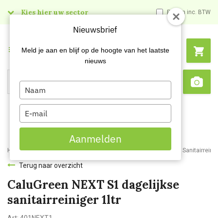
Kies hier uw sector
Prijzen inc. BTW
Nieuwsbrief
Menu
Meld je aan en blijf op de hoogte van het laatste
nieuws
Type
Search
Sca
your
name
Type
your
email
Aanmelden
Home
Webshop
Schoonmaakartikelen
Reinigingsmiddelen
Sanitairreini
Terug naar overzicht
CaluGreen NEXT S1 dagelijkse
sanitairreiniger 1ltr