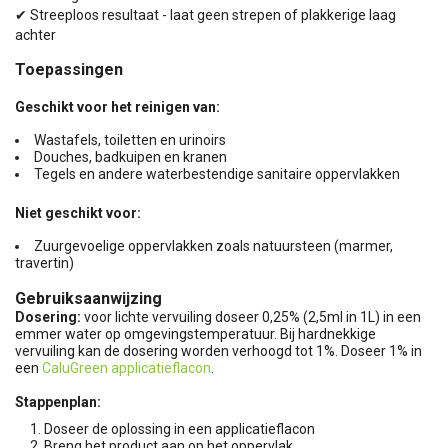
✔ Streeploos resultaat - laat geen strepen of plakkerige laag
achter
Toepassingen
Geschikt voor het reinigen van:
Wastafels, toiletten en urinoirs
Douches, badkuipen en kranen
Tegels en andere waterbestendige sanitaire oppervlakken
Niet geschikt voor:
Zuurgevoelige oppervlakken zoals natuursteen (marmer,
travertin)
Gebruiksaanwijzing
Dosering:
voor lichte vervuiling doseer 0,25% (2,5ml in 1L) in een
emmer water op omgevingstemperatuur. Bij hardnekkige
vervuiling kan de dosering worden verhoogd tot 1%. Doseer 1% in
een
CaluGreen applicatieflacon
.
Stappenplan:
Doseer de oplossing in een applicatieflacon
Breng het product aan op het oppervlak.