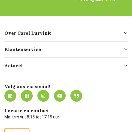
Over Carel Lurvink
Over ons
Klantenservice
Geschiedenis
Hofleverancier
Bestellen
Actueel
Missie
Bezorgen
Certificering
Software koppelingen
Merken
Werken bij Carel Lurvink
Mijn Carel Lurvink
Innovation LAB
Volg ons via social!
MVO
Mijn Carel Lurvink instructievideo's
Tevreden klanten
Carel Lurvink App
Carel Lurvink Blog
Hulp op afstand
Carel de podcast
Locatie en contact
Technische dienst
Ma. t/m vr. : 8:15 tot 17:15 uur
Retourneren
Recycle programma