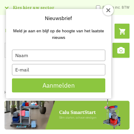
Kies hier uw sector
Prijzen inc. BTW
Nieuwsbrief
Menu
Meld je aan en blijf op de hoogte van het laatste
nieuws
Type
Search
Sca
your
name
Type
your
email
Aanmelden
Home
Content
Calu SmartStart