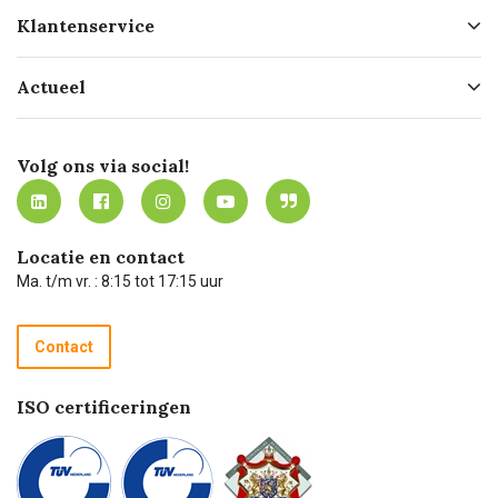
Over ons
Klantenservice
Geschiedenis
Hofleverancier
Bestellen
Actueel
Missie
Bezorgen
Certificering
Software koppelingen
Merken
Werken bij Carel Lurvink
Mijn Carel Lurvink
Innovation LAB
Volg ons via social!
MVO
Mijn Carel Lurvink instructievideo's
Tevreden klanten
Carel Lurvink App
Carel Lurvink Blog
Hulp op afstand
Carel de podcast
Locatie en contact
Technische dienst
Ma. t/m vr. : 8:15 tot 17:15 uur
Retourneren
Recycle programma
Contact
Betalen
ISO certificeringen