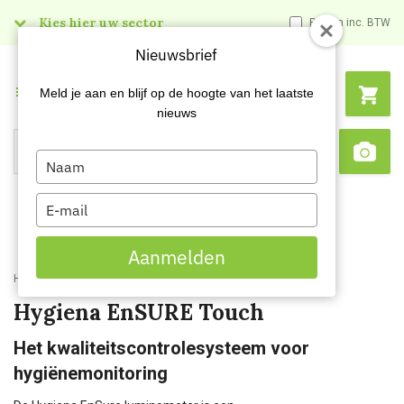
Kies hier uw sector
Prijzen inc. BTW
Nieuwsbrief
Menu
Meld je aan en blijf op de hoogte van het laatste
nieuws
Type
Search
Sca
your
name
Type
your
email
Aanmelden
Home
Kenniscentrum
Hygiena EnSURE Touch
Hygiena EnSURE Touch
Het kwaliteitscontrolesysteem voor
hygiënemonitoring