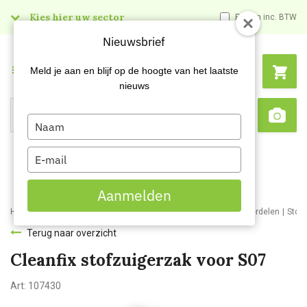
Kies hier uw sector
Prijzen inc. BTW
Nieuwsbrief
Menu
Meld je aan en blijf op de hoogte van het laatste
nieuws
Type
Search
Sca
your
name
Type
your
email
Aanmelden
Home
Webshop
Schoonmaakmachines
Stofzuigers en onderdelen
Stof
Terug naar overzicht
Cleanfix stofzuigerzak voor S07
Art:
107430