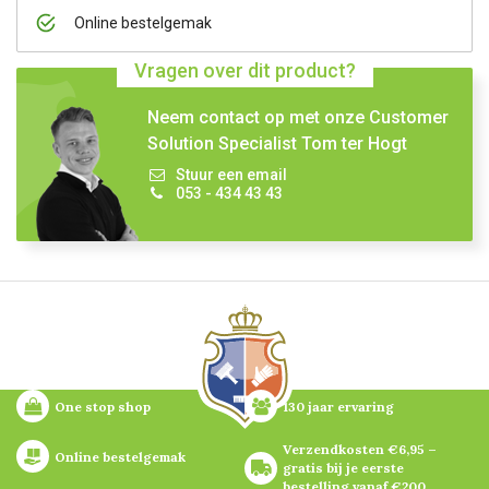
Online bestelgemak
Vragen over dit product?
Neem contact op met onze Customer
Solution Specialist Tom ter Hogt
Stuur een email
053 - 434 43 43
One stop shop
130 jaar ervaring
Verzendkosten €6,95 – 
Online bestelgemak
gratis bij je eerste 
bestelling vanaf €200