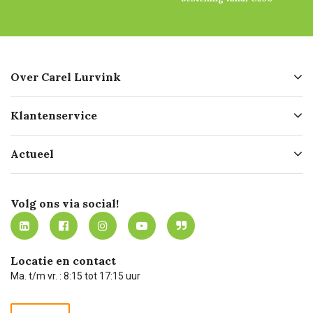
Over Carel Lurvink
Over ons
Klantenservice
Geschiedenis
Hofleverancier
Bestellen
Actueel
Missie
Bezorgen
Certificering
Software koppelingen
Merken
Werken bij Carel Lurvink
Mijn Carel Lurvink
Innovation LAB
Volg ons via social!
MVO
Mijn Carel Lurvink instructievideo's
Tevreden klanten
Carel Lurvink App
Carel Lurvink Blog
Hulp op afstand
Carel de podcast
Locatie en contact
Technische dienst
Ma. t/m vr. : 8:15 tot 17:15 uur
Retourneren
Recycle programma