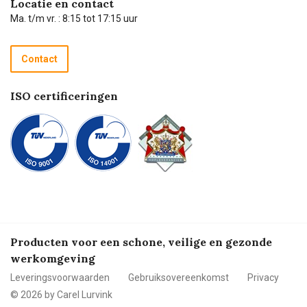
Locatie en contact
Technische dienst
Ma. t/m vr. : 8:15 tot 17:15 uur
Retourneren
Recycle programma
Contact
Betalen
ISO certificeringen
Producten voor een schone, veilige en gezonde
werkomgeving
Leveringsvoorwaarden
Gebruiksovereenkomst
Privacy
© 2026 by Carel Lurvink