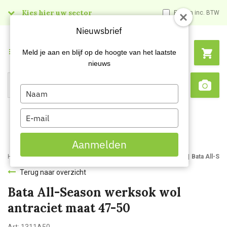
Kies hier uw sector
Prijzen inc. BTW
Nieuwsbrief
Menu
Meld je aan en blijf op de hoogte van het laatste
nieuws
Type
Search
Sca
your
name
Type
your
email
Aanmelden
Home
Webshop
Werk- en veiligheidsschoenen
Werksokken
Bata All-Se
Terug naar overzicht
Bata All-Season werksok wol
antraciet maat 47-50