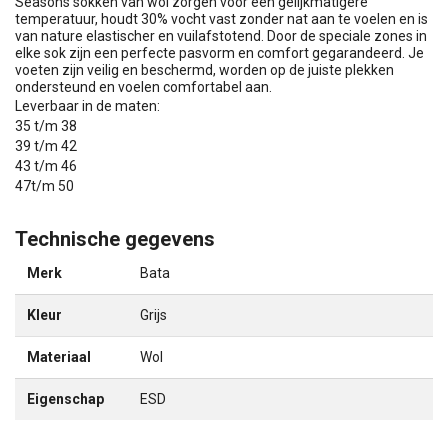
Seasons sokken van wol zorgen voor een gelijkmatigere
temperatuur, houdt 30% vocht vast zonder nat aan te voelen en is
van nature elastischer en vuilafstotend. Door de speciale zones in
elke sok zijn een perfecte pasvorm en comfort gegarandeerd. Je
voeten zijn veilig en beschermd, worden op de juiste plekken
ondersteund en voelen comfortabel aan.
Leverbaar in de maten:
35 t/m 38
39 t/m 42
43 t/m 46
47t/m 50
Technische gegevens
Merk
Bata
Kleur
Grijs
Materiaal
Wol
Eigenschap
ESD