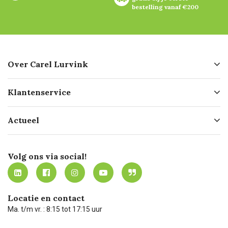
bestelling vanaf €200
Over Carel Lurvink
Over ons
Klantenservice
Geschiedenis
Hofleverancier
Bestellen
Actueel
Missie
Bezorgen
Certificering
Software koppelingen
Merken
Werken bij Carel Lurvink
Mijn Carel Lurvink
Innovation LAB
Volg ons via social!
MVO
Mijn Carel Lurvink instructievideo's
Tevreden klanten
Carel Lurvink App
Carel Lurvink Blog
Hulp op afstand
Carel de podcast
Locatie en contact
Technische dienst
Ma. t/m vr. : 8:15 tot 17:15 uur
Retourneren