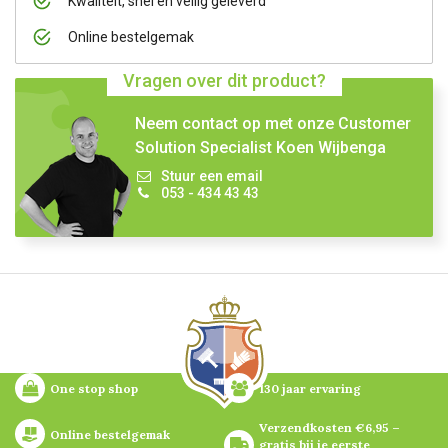
Kwaliteit, snel en veilig geleverd
Online bestelgemak
Vragen over dit product?
Neem contact op met onze Customer
Solution Specialist Koen Wijbenga
Stuur een email
053 - 434 43 43
One stop shop
130 jaar ervaring
Verzendkosten €6,95 – 
Online bestelgemak
gratis bij je eerste 