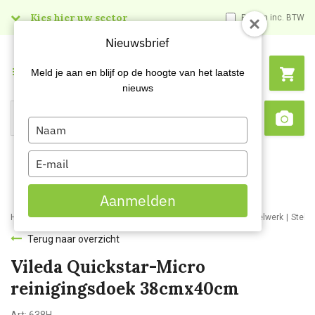
Kies hier uw sector
Prijzen inc. BTW
Nieuwsbrief
Menu
Meld je aan en blijf op de hoogte van het laatste
nieuws
Type
Search
Sca
your
name
Type
your
email
Aanmelden
Home
Webshop
Schoonmaakartikelen
Bezemwerk en borstelwerk
Stele
Terug naar overzicht
Vileda Quickstar-Micro
reinigingsdoek 38cmx40cm