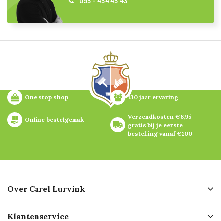
053 - 434 43 43
One stop shop
130 jaar ervaring
Verzendkosten €6,95 – 
Online bestelgemak
gratis bij je eerste 
bestelling vanaf €200
Over Carel Lurvink
Over ons
Klantenservice
Geschiedenis