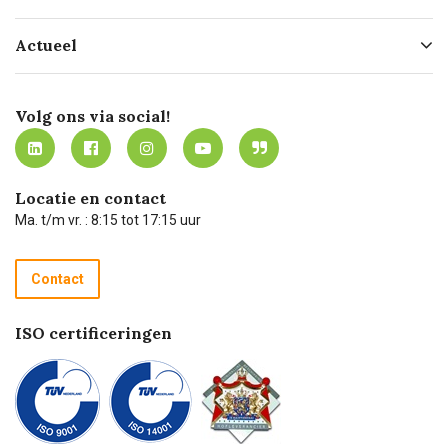
Hofleverancier
Bestellen
Actueel
Missie
Bezorgen
Certificering
Software koppelingen
Merken
Werken bij Carel Lurvink
Mijn Carel Lurvink
Innovation LAB
Volg ons via social!
MVO
Mijn Carel Lurvink instructievideo's
Tevreden klanten
Carel Lurvink App
Carel Lurvink Blog
Hulp op afstand
Carel de podcast
Locatie en contact
Technische dienst
Ma. t/m vr. : 8:15 tot 17:15 uur
Retourneren
Recycle programma
Contact
Betalen
ISO certificeringen