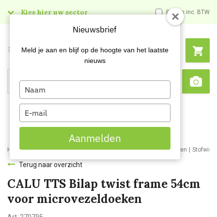
Kies hier uw sector
Prijzen inc. BTW
Nieuwsbrief
Menu
Meld je aan en blijf op de hoogte van het laatste
nieuws
Type
Search
Sca
your
name
Type
your
email
Aanmelden
Home
Webshop
Schoonmaakartikelen
Schoonmaakmaterialen
Stofwisd
Terug naar overzicht
CALU TTS Bilap twist frame 54cm
voor microvezeldoeken