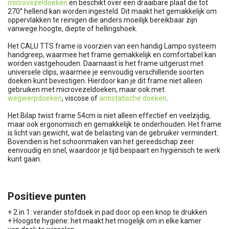
microvezeldoeken
en beschikt over een draaibare plaat die tot
270° hellend kan worden ingesteld. Dit maakt het gemakkelijk om
oppervlakken te reinigen die anders moeilijk bereikbaar zijn
vanwege hoogte, diepte of hellingshoek.
Het CALU TTS frame is voorzien van een handig Lampo systeem
handgreep, waarmee het frame gemakkelijk en comfortabel kan
worden vastgehouden. Daarnaast is het frame uitgerust met
universele clips, waarmee je eenvoudig verschillende soorten
doeken kunt bevestigen. Hierdoor kan je dit frame niet alleen
gebruiken met microvezeldoeken, maar ook met
wegwerpdoeken
, viscose of
antistatische doeken
.
Het Bilap twist frame 54cm is niet alleen effectief en veelzijdig,
maar ook ergonomisch en gemakkelijk te onderhouden. Het frame
is licht van gewicht, wat de belasting van de gebruiker vermindert.
Bovendien is het schoonmaken van het gereedschap zeer
eenvoudig en snel, waardoor je tijd bespaart en hygiënisch te werk
kunt gaan.
Positieve punten
+ 2 in 1: verander stofdoek in pad door op een knop te drukken
+ Hoogste hygiëne: het maakt het mogelijk om in elke kamer