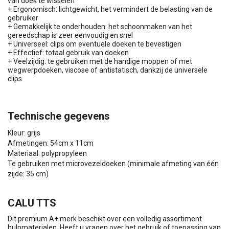
van doek te wisselen
+ Ergonomisch: lichtgewicht, het vermindert de belasting van de
gebruiker
+ Gemakkelijk te onderhouden: het schoonmaken van het
gereedschap is zeer eenvoudig en snel
+ Universeel: clips om eventuele doeken te bevestigen
+ Effectief: totaal gebruik van doeken
+ Veelzijdig: te gebruiken met de handige moppen of met
wegwerpdoeken, viscose of antistatisch, dankzij de universele
clips
Technische gegevens
Kleur: grijs
Afmetingen: 54cm x 11cm
Materiaal: polypropyleen
Te gebruiken met microvezeldoeken (minimale afmeting van één
zijde: 35 cm)
CALU TTS
Dit premium A+ merk beschikt over een volledig assortiment
hulpmaterialen. Heeft u vragen over het gebruik of toepassing van