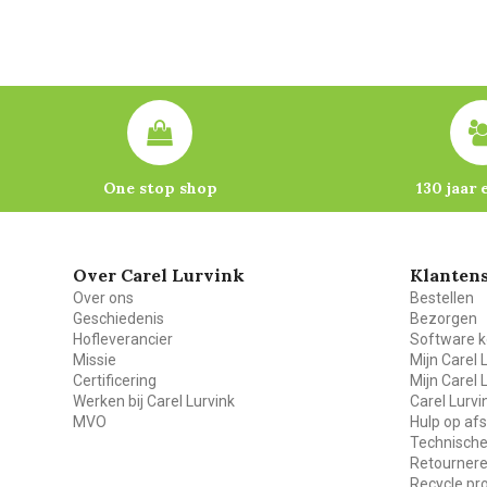
One stop shop
130 jaar 
Over Carel Lurvink
Klantens
Over ons
Bestellen
Geschiedenis
Bezorgen
Hofleverancier
Software k
Missie
Mijn Carel 
Certificering
Mijn Carel 
Werken bij Carel Lurvink
Carel Lurv
MVO
Hulp op af
Technische
Retourner
Recycle p