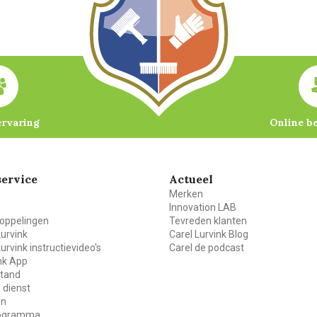
ervaring
Online b
ervice
Actueel
Merken
Innovation LAB
oppelingen
Tevreden klanten
Lurvink
Carel Lurvink Blog
Lurvink instructievideo's
Carel de podcast
ink App
stand
 dienst
en
rogramma