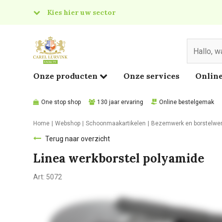
Kies hier uw sector
& Food
edical
Onze producten
Onze services
Online
One stop shop
130 jaar ervaring
Online bestelgemak
Home
Webshop
Schoonmaakartikelen
Bezemwerk en borstelwe
Terug naar overzicht
Linea werkborstel polyamide
Art:
5072