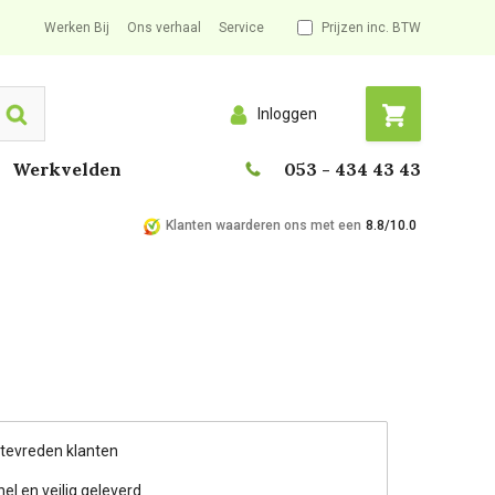
Werken Bij
Ons verhaal
Service
Prijzen inc. BTW
Inloggen
Search
Werkvelden
053 - 434 43 43
Klanten waarderen ons met een
8.8/10.0
 tevreden klanten
nel en veilig geleverd