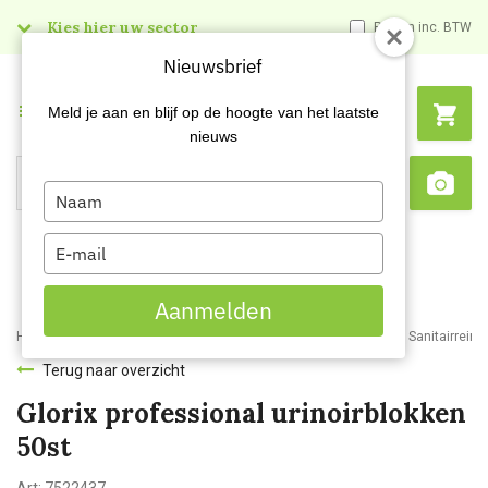
Kies hier uw sector
Prijzen inc. BTW
Nieuwsbrief
Menu
Meld je aan en blijf op de hoogte van het laatste
nieuws
Type
Search
Sca
your
name
Type
your
email
Aanmelden
Home
Webshop
Schoonmaakartikelen
Reinigingsmiddelen
Sanitairreini
Terug naar overzicht
Glorix professional urinoirblokken
50st