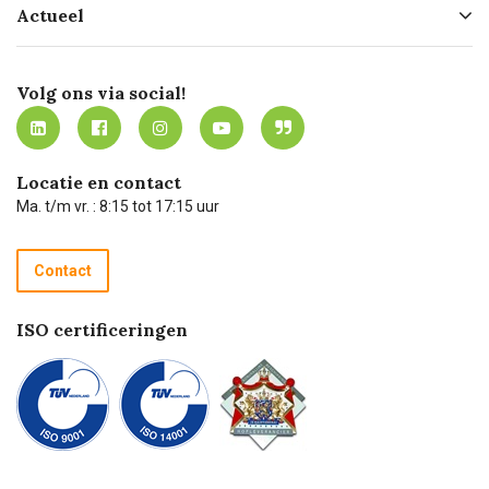
Actueel
Missie
Bezorgen
Certificering
Software koppelingen
Merken
Werken bij Carel Lurvink
Mijn Carel Lurvink
Innovation LAB
Volg ons via social!
MVO
Mijn Carel Lurvink instructievideo's
Tevreden klanten
Carel Lurvink App
Carel Lurvink Blog
Hulp op afstand
Carel de podcast
Locatie en contact
Technische dienst
Ma. t/m vr. : 8:15 tot 17:15 uur
Retourneren
Recycle programma
Contact
Betalen
ISO certificeringen