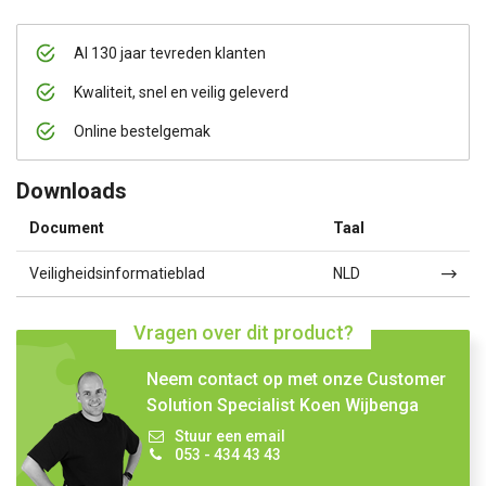
Al 130 jaar tevreden klanten
Kwaliteit, snel en veilig geleverd
Online bestelgemak
Downloads
Document
Taal
Veiligheidsinformatieblad
NLD
Vragen over dit product?
Neem contact op met onze Customer
Solution Specialist Koen Wijbenga
Stuur een email
053 - 434 43 43