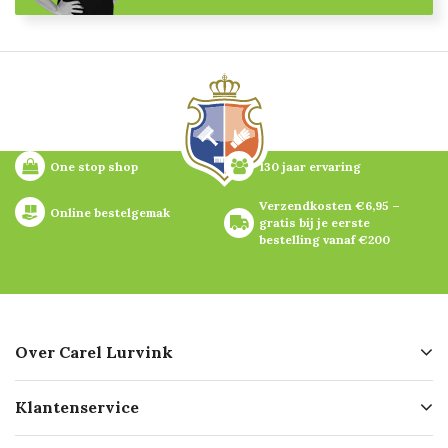
One stop shop
130 jaar ervaring
Verzendkosten €6,95 – 
Online bestelgemak
gratis bij je eerste 
bestelling vanaf €200
Over Carel Lurvink
Over ons
Klantenservice
Geschiedenis
Hofleverancier
Bestellen