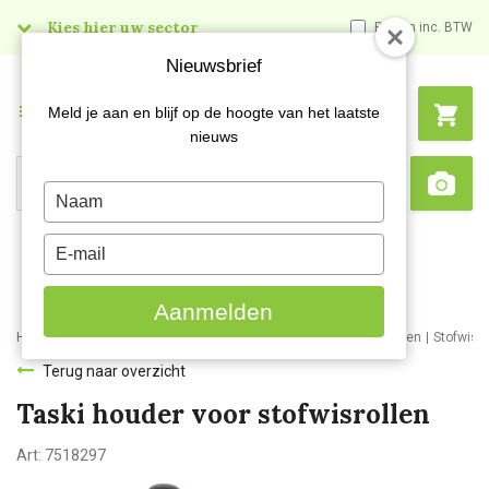
Kies hier uw sector
Prijzen inc. BTW
Nieuwsbrief
Menu
Meld je aan en blijf op de hoogte van het laatste
nieuws
Search
Type
Sca
your
name
Type
your
email
Aanmelden
Home
Webshop
Schoonmaakartikelen
Schoonmaakmaterialen
Stofwisd
Terug naar overzicht
Taski houder voor stofwisrollen
Art:
7518297