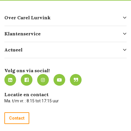
Over Carel Lurvink
Over ons
Klantenservice
Geschiedenis
Hofleverancier
Bestellen
Actueel
Missie
Bezorgen
Certificering
Software koppelingen
Merken
Werken bij Carel Lurvink
Mijn Carel Lurvink
Innovation LAB
Volg ons via social!
MVO
Mijn Carel Lurvink instructievideo's
Tevreden klanten
Carel Lurvink App
Carel Lurvink Blog
Hulp op afstand
Carel de podcast
Locatie en contact
Technische dienst
Ma. t/m vr. : 8:15 tot 17:15 uur
Retourneren
Recycle programma
Contact
Betalen