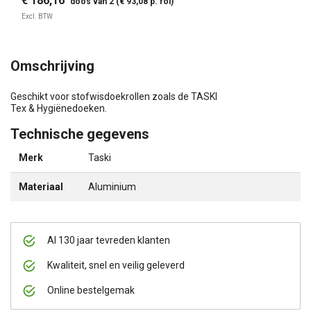
€ 186,16
doos van 2 (€ 93,08 p. rol)
Excl. BTW
Omschrijving
Geschikt voor stofwisdoekrollen zoals de TASKI
Tex & Hygiënedoeken.
Technische gegevens
Merk
Taski
Materiaal
Aluminium
Al 130 jaar tevreden klanten
Kwaliteit, snel en veilig geleverd
Online bestelgemak