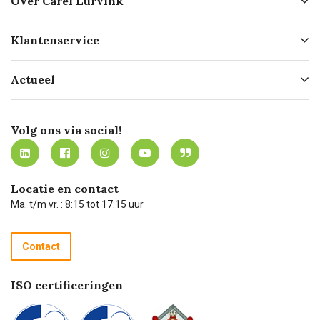
Over Carel Lurvink
Over ons
Klantenservice
Geschiedenis
Hofleverancier
Bestellen
Actueel
Missie
Bezorgen
Certificering
Software koppelingen
Merken
Werken bij Carel Lurvink
Mijn Carel Lurvink
Innovation LAB
Volg ons via social!
MVO
Mijn Carel Lurvink instructievideo's
Tevreden klanten
Carel Lurvink App
Carel Lurvink Blog
Hulp op afstand
Carel de podcast
Locatie en contact
Technische dienst
Ma. t/m vr. : 8:15 tot 17:15 uur
Retourneren
Recycle programma
Contact
Betalen
ISO certificeringen