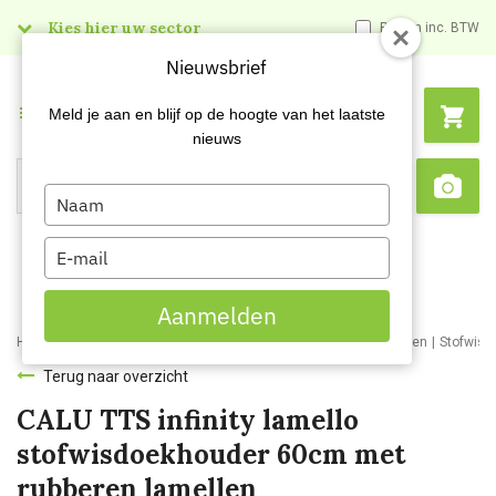
Kies hier uw sector
Prijzen inc. BTW
Nieuwsbrief
Menu
Meld je aan en blijf op de hoogte van het laatste
nieuws
Type
Search
Sca
your
name
Type
your
email
Aanmelden
Home
Webshop
Schoonmaakartikelen
Schoonmaakmaterialen
Stofwisd
Terug naar overzicht
CALU TTS infinity lamello
stofwisdoekhouder 60cm met
rubberen lamellen