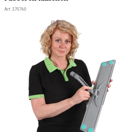
Art:
270760