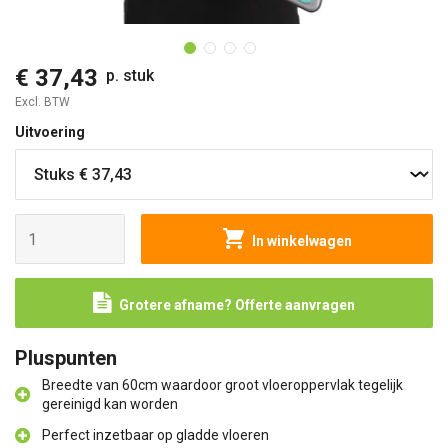
O
€ 37,43
p. stuk
Excl. BTW
Uitvoering
In winkelwagen
Grotere afname? Offerte aanvragen
Pluspunten
Breedte van 60cm waardoor groot vloeroppervlak tegelijk
gereinigd kan worden
Perfect inzetbaar op gladde vloeren