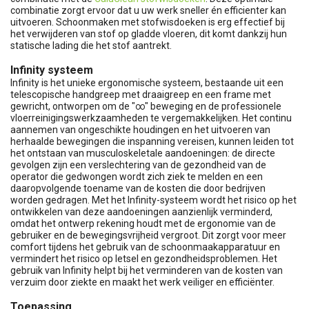
combinatie zorgt ervoor dat u uw werk sneller én efficienter kan
uitvoeren. Schoonmaken met stofwisdoeken is erg effectief bij
het verwijderen van stof op gladde vloeren, dit komt dankzij hun
statische lading die het stof aantrekt.
Infinity systeem
Infinity is het unieke ergonomische systeem, bestaande uit een
telescopische handgreep met draaigreep en een frame met
gewricht, ontworpen om de "∞" beweging en de professionele
vloerreinigingswerkzaamheden te vergemakkelijken. Het continu
aannemen van ongeschikte houdingen en het uitvoeren van
herhaalde bewegingen die inspanning vereisen, kunnen leiden tot
het ontstaan ​​van musculoskeletale aandoeningen: de directe
gevolgen zijn een verslechtering van de gezondheid van de
operator die gedwongen wordt zich ziek te melden en een
daaropvolgende toename van de kosten die door bedrijven
worden gedragen. Met het Infinity-systeem wordt het risico op het
ontwikkelen van deze aandoeningen aanzienlijk verminderd,
omdat het ontwerp rekening houdt met de ergonomie van de
gebruiker en de bewegingsvrijheid vergroot. Dit zorgt voor meer
comfort tijdens het gebruik van de schoonmaakapparatuur en
vermindert het risico op letsel en gezondheidsproblemen. Het
gebruik van Infinity helpt bij het verminderen van de kosten van
verzuim door ziekte en maakt het werk veiliger en efficiënter.
Toepassing