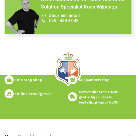
Solution Specialist Koen Wijbenga
Stuur een email
053 - 434 43 43
One stop shop
130 jaar ervaring
Verzendkosten €6,95 – 
Online bestelgemak
gratis bij je eerste 
bestelling vanaf €200