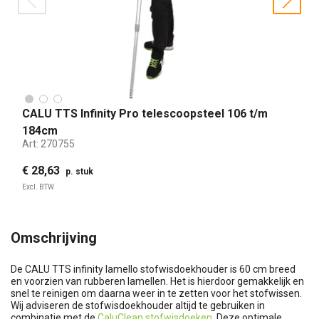
prev
nex
CALU TTS Infinity Pro telescoopsteel 106 t/m
184cm
Art:
270755
€ 28,63
p. stuk
Excl. BTW
Omschrijving
De CALU TTS infinity lamello stofwisdoekhouder is 60 cm breed
en voorzien van rubberen lamellen. Het is hierdoor gemakkelijk en
snel te reinigen om daarna weer in te zetten voor het stofwissen.
Wij adviseren de stofwisdoekhouder altijd te gebruiken in
combinatie met de
CaluClean stofwisdoeken
. Deze optimale