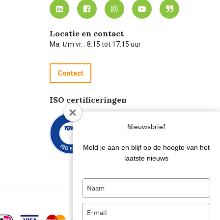
Locatie en contact
Ma. t/m vr. : 8:15 tot 17:15 uur
Contact
ISO certificeringen
Nieuwsbrief
Meld je aan en blijf op de hoogte van het
laatste nieuws
Type
your
name
Type
your