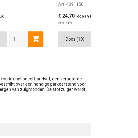
Art:
4091150
€ 24,70
tuk
doos van 10 (€ 2,47 p. stuk)
Excl. BTW
wagen
Toevoegen aan winkelwagen
Toevoe
n multifunctioneel handvat, een verbeterde
 beschikt over een handige parkeerstand voor
pbergen van zuigmonden. De stofzuiger wordt