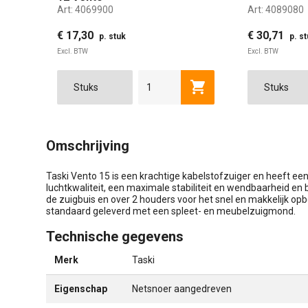
Art:
4069900
Art:
4089080
€ 17,30
€ 30,71
p. stuk
p. s
Excl. BTW
Excl. BTW
Toevoegen aan winkel
Omschrijving
Taski Vento 15 is een krachtige kabelstofzuiger en heeft ee
luchtkwaliteit, een maximale stabiliteit en wendbaarheid en
de zuigbuis en over 2 houders voor het snel en makkelijk o
standaard geleverd met een spleet- en meubelzuigmond.
Technische gegevens
Merk
Taski
Eigenschap
Netsnoer aangedreven