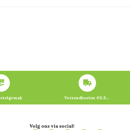
estelgemak
Verzendkosten €6,95 – gratis bij je eerste bestelling vanaf €200
Volg ons via social!