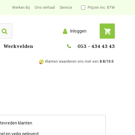
Werken Bij
Ons verhaal
Service
Prijzen inc. BTW
Inloggen
Search
Werkvelden
053 - 434 43 43
Klanten waarderen ons met een
8.8/10.0
 tevreden klanten
nel en veilig geleverd