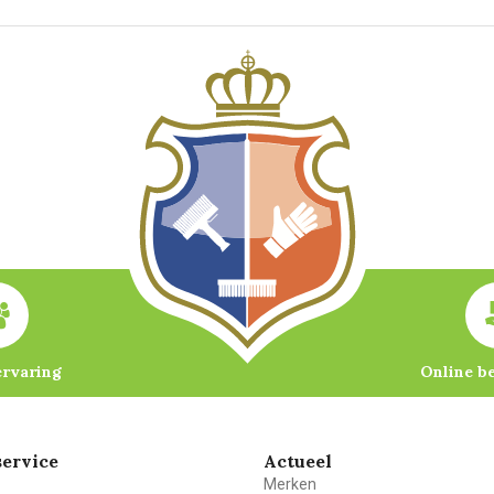
ervaring
Online b
ervice
Actueel
Merken