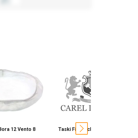
. Bora 12 Vento 8
Taski Filterschijf 30014-61
next