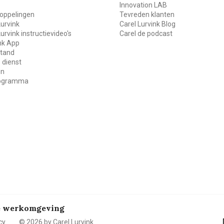
Innovation LAB
oppelingen
Tevreden klanten
Lurvink
Carel Lurvink Blog
Lurvink instructievideo's
Carel de podcast
ink App
stand
 dienst
en
rogramma
de werkomgeving
cy
© 2026 by Carel Lurvink