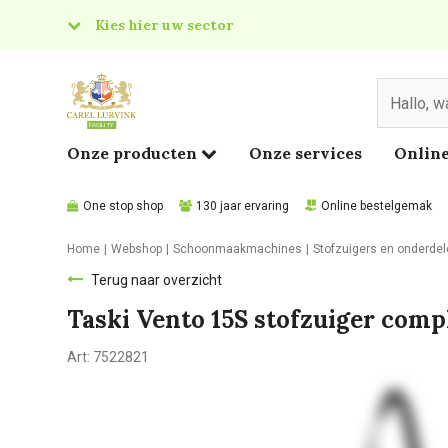
Kies hier uw sector
& Food
edical
Onze producten
Onze services
Online
One stop shop
130 jaar ervaring
Online bestelgemak
Home
Webshop
Schoonmaakmachines
Stofzuigers en onderde
Terug naar overzicht
Taski Vento 15S stofzuiger comp
Art:
7522821