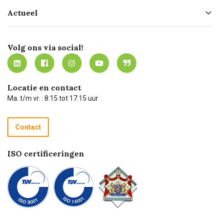
Hofleverancier
Bestellen
Actueel
Missie
Bezorgen
Certificering
Software koppelingen
Merken
Werken bij Carel Lurvink
Mijn Carel Lurvink
Innovation LAB
Volg ons via social!
MVO
Mijn Carel Lurvink instructievideo's
Tevreden klanten
Carel Lurvink App
Carel Lurvink Blog
Hulp op afstand
Carel de podcast
Locatie en contact
Technische dienst
Ma. t/m vr. : 8:15 tot 17:15 uur
Retourneren
Recycle programma
Contact
Betalen
ISO certificeringen