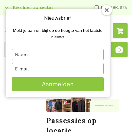
Kies hier uw sector
Prijzen inc. BTW
Nieuwsbrief
Menu
Meld je aan en blijf op de hoogte van het laatste
nieuws
Type
Search
Sca
your
name
Type
your
email
Aanmelden
Home
Services
Passessies op locatie
Passessies op
locatie