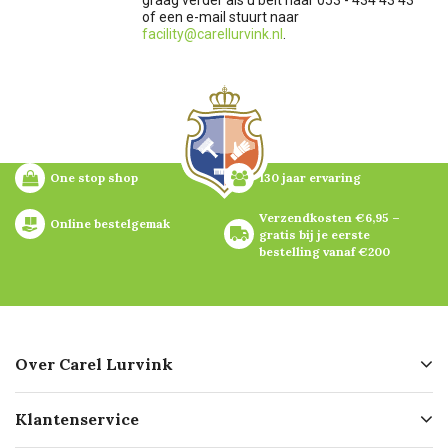
of een e-mail stuurt naar
facility@carellurvink.nl
.
One stop shop
130 jaar ervaring
Verzendkosten €6,95 – 
Online bestelgemak
gratis bij je eerste 
bestelling vanaf €200
Over Carel Lurvink
Over ons
Klantenservice
Geschiedenis